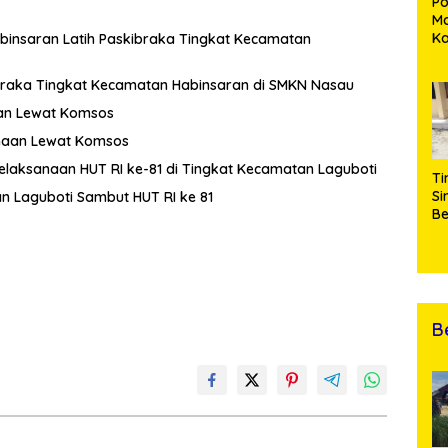
Po
Ma
K
abinsaran Latih Paskibraka Tingkat Kecamatan
M
P
ibraka Tingkat Kecamatan Habinsaran di SMKN Nasau
Pe
Me
an Lewat Komsos
Di
inaan Lewat Komsos
 Pelaksanaan HUT RI ke-81 di Tingkat Kecamatan Laguboti
Ti
Si
n Laguboti Sambut HUT RI ke 81
Be
Gu
Pe
hi
da
T
B