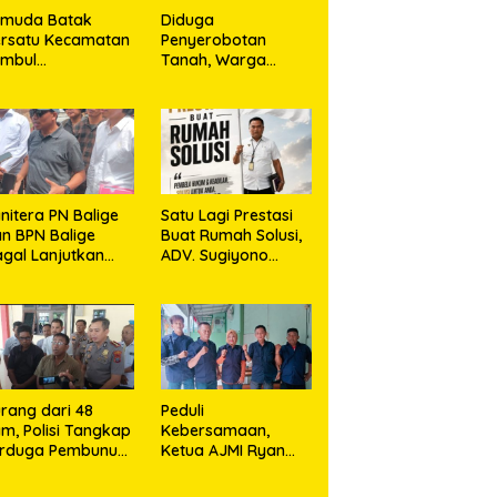
emuda Batak
Diduga
rsatu Kecamatan
Penyerobotan
umbul
Tanah, Warga
rkolaborasi
Sidikalang Tempuh
ngan TNI Gelar
Jalur Hukum demi
embersihan
Memperjuangkan
ssal Sambut HUT
Hak Kepemilikan
orem 023/KS dan
T Ke-81
emerdekaan RI
nitera PN Balige
Satu Lagi Prestasi
n BPN Balige
Buat Rumah Solusi,
gal Lanjutkan
ADV. Sugiyono
nstatering di
Konsisten Berdiri di
ibata, Warga
Garis Keadilan
but Objek Salah
kasi
rang dari 48
Peduli
m, Polisi Tangkap
Kebersamaan,
erduga Pembunuh
Ketua AJMI Ryan
. Nurliz, Keluarga
Sinaga Bagikan
ampaikan
Seragam Wartawan