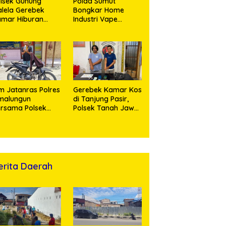
lsek Gunung
Polda Sumut
lela Gerebek
Bongkar Home
amar Hiburan
Industri Vape
alam, Dua
Mengandung
erempuan
Etomidate, Bahan
nikmat Sabu
Baku Diduga
nangis Saat
Dipasok dari
ringkus
Kamboja
m Jatanras Polres
Gerebek Kamar Kos
malungun
di Tanjung Pasir,
rsama Polsek
Polsek Tanah Jawa
nung Malela Buru
Ringkus Dua
laku Curas
Pengedar Sabu
ngga Provinsi Riau
n Berhasil Bekuk
ersangka
erita Daerah