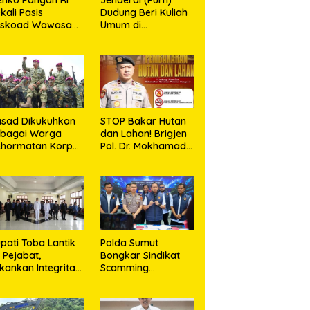
kali Pasis
Dudung Beri Kuliah
eskoad Wawasan
Umum di
tahanan Nasional
Seskoad,Ungkap
Dukung Program
Strategis Presiden
sad Dikukuhkan
STOP Bakar Hutan
ebagai Warga
dan Lahan! Brigjen
ehormatan Korps
Pol. Dr. Mokhamad
rinir TNI AL
Ngajib Tegaskan:
Jangan Rusak
Alam, Jangan
Pertaruhkan Masa
Depan!
pati Toba Lantik
Polda Sumut
 Pejabat,
Bongkar Sindikat
kankan Integritas
Scamming
n Inovasi
Internasional di
layanan
Apartemen Medan,
Korban Rugi Rp6,7