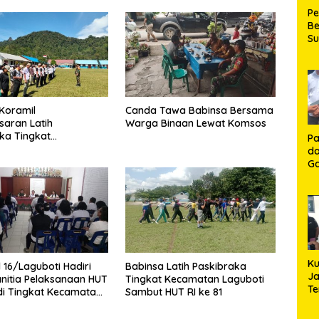
P
Be
S
Be
de
P
Ma
K
Koramil
Canda Tawa Babinsa Bersama
HU
saran Latih
Warga Binaan Lewat Komsos
K
ka Tingkat
Pa
an Habinsaran di
da
asau
Ga
Ko
Aj
Se
Lo
Ku
 16/Laguboti Hadiri
Babinsa Latih Paskibraka
Ja
nitia Pelaksanaan HUT
Tingkat Kecamatan Laguboti
T
 di Tingkat Kecamatan
Sambut HUT RI ke 81
Hj
i
S