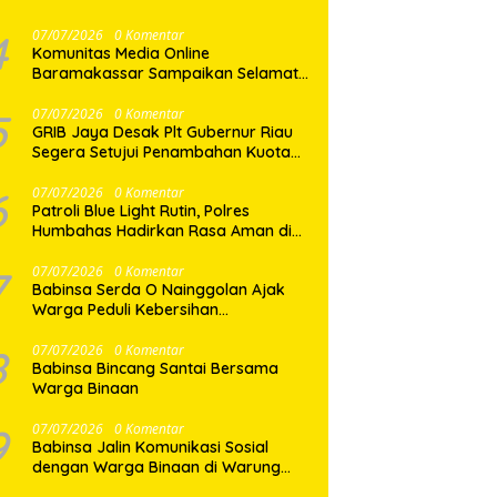
Mayat di Pasar Horas
4
07/07/2026
0 Komentar
Komunitas Media Online
Baramakassar Sampaikan Selamat
dan Sukses kepada AKBP M. Aldy
Sulaiman atas Amanah Jabatan
5
07/07/2026
0 Komentar
GRIB Jaya Desak Plt Gubernur Riau
Baru
Segera Setujui Penambahan Kuota
SPMB, Ribuan Siswa Terancam Tak
Tertampung
6
07/07/2026
0 Komentar
Patroli Blue Light Rutin, Polres
Humbahas Hadirkan Rasa Aman di
Tengah Masyarakat
7
07/07/2026
0 Komentar
Babinsa Serda O Nainggolan Ajak
Warga Peduli Kebersihan
Lingkungan
8
07/07/2026
0 Komentar
Babinsa Bincang Santai Bersama
Warga Binaan
9
07/07/2026
0 Komentar
Babinsa Jalin Komunikasi Sosial
dengan Warga Binaan di Warung
Kopi