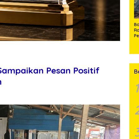
Ba
Ra
P
J
di
Ma
P
A
ampaikan Pesan Positif
B
n
1