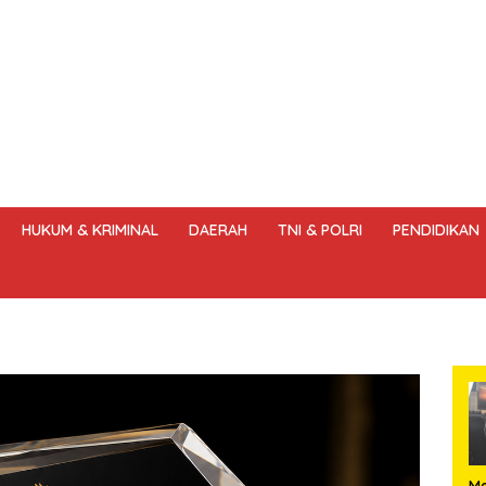
HUKUM & KRIMINAL
DAERAH
TNI & POLRI
PENDIDIKAN
DANG – UNDANG PERS
HAK JAWAB & KOREKSI BERITA
KODE
Me