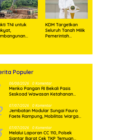
Miliar
kti TNI untuk
KDM Targetkan
kyat,
Seluruh Tanah Milik
embangunan
Pemerintah
embatan Modular
Bersertifikat Paling
 Gunungsitoli
Lambat Tiga Tahun
suki Tahap
ke Depan
engecoran
butmen
erita Populer
06/08/2026
0 Komentar
Menko Pangan RI Bekali Pasis
Seskoad Wawasan Ketahanan
Nasional
2
07/07/2026
0 Komentar
Jembatan Modular Sungai Fauro
Faete Rampung, Mobilitas Warga
Nias Utara Kini Lebih Lancar
3
07/07/2026
0 Komentar
Melalui Laporan CC 110, Polsek
Siantar Barat Cek TKP Temuan