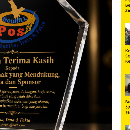
Be
S
Ke
Ka
S
K
Ma
Bu
39
Te
da
Pe