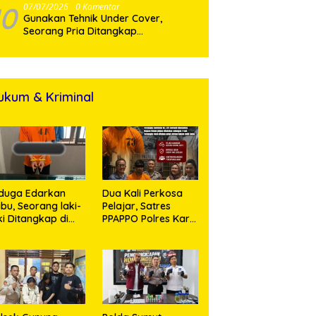
10
07/07/2026
0 Komentar
Gunakan Tehnik Under Cover,
Seorang Pria Ditangkap
Satresnarkoba Polres Binjai Beserta
ukum & Kriminal
duga Edarkan
Dua Kali Perkosa
bu, Seorang laki-
Pelajar, Satres
ki Ditangkap di
PPAPPO Polres Karo
umah Kosong,
Ringkus Pemuda
lisi Sita
mbangan Digital
n Puluhan Plastik
ip