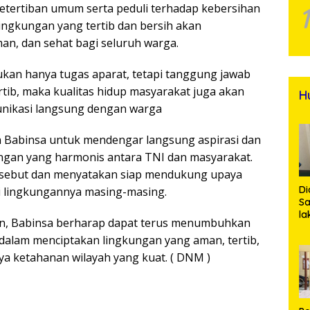
etertiban umum serta peduli terhadap kebersihan
lingkungan yang tertib dan bersih akan
n, dan sehat bagi seluruh warga.
ukan hanya tugas aparat, tetapi tanggung jawab
rtib, maka kualitas hidup masyarakat juga akan
H
unikasi langsung dengan warga
n Babinsa untuk mendengar langsung aspirasi dan
ungan yang harmonis antara TNI dan masyarakat.
rsebut dan menyatakan siap mendukung upaya
Di
di lingkungannya masing-masing.
Sa
la
kan, Babinsa berharap dapat terus menumbuhkan
R
dalam menciptakan lingkungan yang aman, tertib,
Po
Ti
a ketahanan wilayah yang kuat. ( DNM )
da
Kl