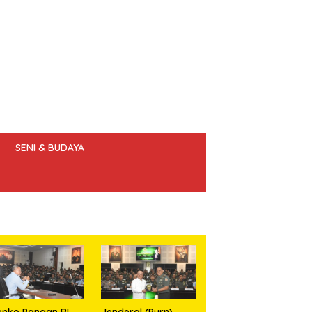
SENI & BUDAYA
 ETIK JURNALIS
nko Pangan RI
Jenderal (Purn)