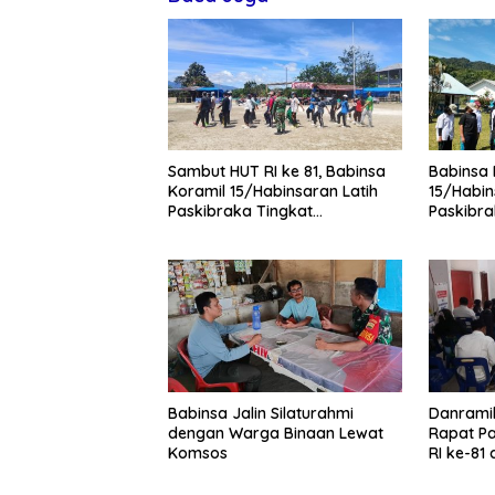
Sambut HUT RI ke 81, Babinsa
Babinsa 
Koramil 15/Habinsaran Latih
15/Habin
Paskibraka Tingkat
Paskibra
Kecamatan Habinsaran
Kecamat
SMKN N
Babinsa Jalin Silaturahmi
Danramil
dengan Warga Binaan Lewat
Rapat Pa
Komsos
RI ke-81
Lagubot