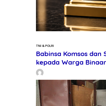
Beranda
TNI & POLRI
TNI & POLRI
Babinsa Komsos dan S
kepada Warga Binaa
Daniel Manurung
03/04/2026