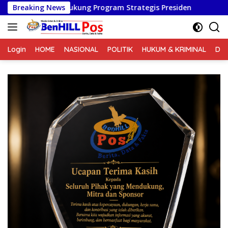
Langsung
ukung Program Strategis Presiden
Breaking News
Kasad Dikukuhkan S
ke
konten
Login
HOME
NASIONAL
POLITIK
HUKUM & KRIMINAL
DA