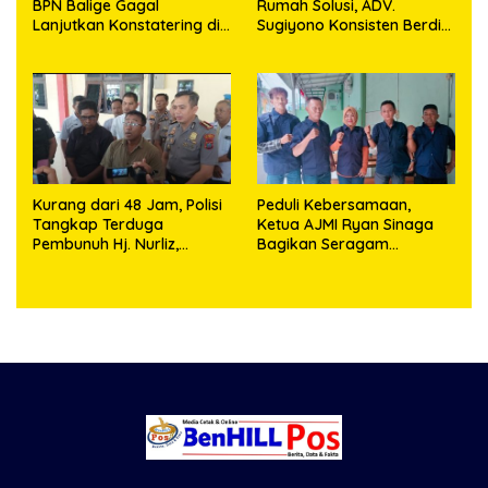
BPN Balige Gagal
Rumah Solusi, ADV.
Lanjutkan Konstatering di
Sugiyono Konsisten Berdiri
Ajibata, Warga Sebut
di Garis Keadilan
Objek Salah Lokasi
Kurang dari 48 Jam, Polisi
Peduli Kebersamaan,
Tangkap Terduga
Ketua AJMI Ryan Sinaga
Pembunuh Hj. Nurliz,
Bagikan Seragam
Keluarga Sampaikan
Wartawan Liputan Kodam
Apresiasi
I/BB dan Jajaran