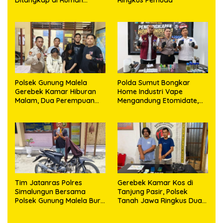
Ditangkap di Rumah
Ringkus Pemuda
Kosong, Polisi Sita
Timbangan Digital dan
Puluhan Plastik Klip
Polsek Gunung Malela
Polda Sumut Bongkar
Gerebek Kamar Hiburan
Home Industri Vape
Malam, Dua Perempuan
Mengandung Etomidate,
Penikmat Sabu Menangis
Bahan Baku Diduga
Saat Diringkus
Dipasok dari Kamboja
Tim Jatanras Polres
Gerebek Kamar Kos di
Simalungun Bersama
Tanjung Pasir, Polsek
Polsek Gunung Malela Buru
Tanah Jawa Ringkus Dua
Pelaku Curas hingga
Pengedar Sabu
Provinsi Riau dan Berhasil