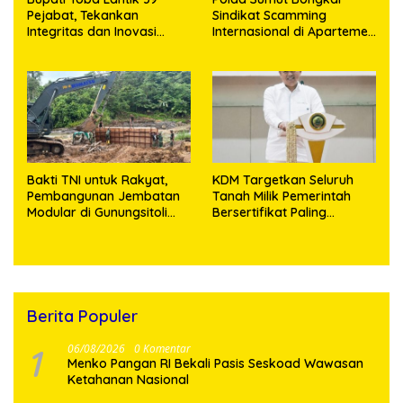
Pejabat, Tekankan
Sindikat Scamming
Integritas dan Inovasi
Internasional di Apartemen
Pelayanan
Medan, Korban Rugi Rp6,7
Miliar
Bakti TNI untuk Rakyat,
KDM Targetkan Seluruh
Pembangunan Jembatan
Tanah Milik Pemerintah
Modular di Gunungsitoli
Bersertifikat Paling
Masuki Tahap Pengecoran
Lambat Tiga Tahun ke
Abutmen
Depan
Berita Populer
1
06/08/2026
0 Komentar
Menko Pangan RI Bekali Pasis Seskoad Wawasan
Ketahanan Nasional