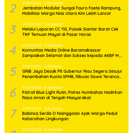
2
07/07/2026
0 Komentar
Jembatan Modular Sungai Fauro Faete Rampung,
Mobilitas Warga Nias Utara Kini Lebih Lancar
3
07/07/2026
0 Komentar
Melalui Laporan CC 110, Polsek Siantar Barat Cek
TKP Temuan Mayat di Pasar Horas
4
07/07/2026
0 Komentar
Komunitas Media Online Baramakassar
Sampaikan Selamat dan Sukses kepada AKBP M.
Aldy Sulaiman atas Amanah Jabatan Baru
5
07/07/2026
0 Komentar
GRIB Jaya Desak Plt Gubernur Riau Segera Setujui
Penambahan Kuota SPMB, Ribuan Siswa Terancam
Tak Tertampung
6
07/07/2026
0 Komentar
Patroli Blue Light Rutin, Polres Humbahas Hadirkan
Rasa Aman di Tengah Masyarakat
7
07/07/2026
0 Komentar
Babinsa Serda O Nainggolan Ajak Warga Peduli
Kebersihan Lingkungan
07/07/2026
0 Komentar