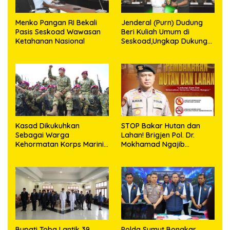
Menko Pangan RI Bekali
Jenderal (Purn) Dudung
Pasis Seskoad Wawasan
Beri Kuliah Umum di
Ketahanan Nasional
Seskoad,Ungkap Dukung
Program Strategis
Presiden
Kasad Dikukuhkan
STOP Bakar Hutan dan
Sebagai Warga
Lahan! Brigjen Pol. Dr.
Kehormatan Korps Marinir
Mokhamad Ngajib
TNI AL
Tegaskan: Jangan Rusak
Alam, Jangan Pertaruhkan
Masa Depan!
Bupati Toba Lantik 39
Polda Sumut Bongkar