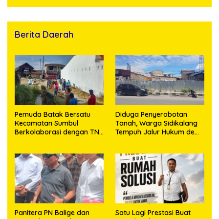
Bekuk Tersangka
Berita Daerah
Pemuda Batak Bersatu
Diduga Penyerobotan
Kecamatan Sumbul
Tanah, Warga Sidikalang
Berkolaborasi dengan TNI
Tempuh Jalur Hukum demi
Gelar Pembersihan Massal
Memperjuangkan Hak
Sambut HUT Korem
Kepemilikan
023/KS dan HUT Ke-81
Kemerdekaan RI
Panitera PN Balige dan
Satu Lagi Prestasi Buat