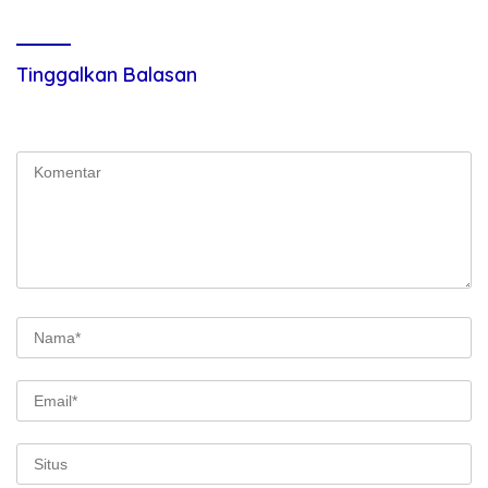
Tinggalkan Balasan
Alamat email Anda tidak akan dipublikasikan.
Ruas yang wajib
ditandai
*