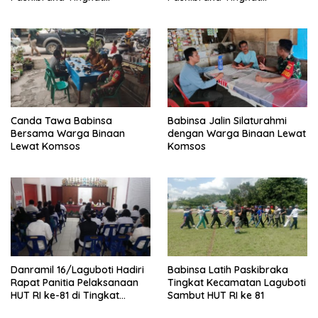
Kecamatan Habinsaran
Kecamatan Habinsaran di
SMKN Nasau
Canda Tawa Babinsa
Babinsa Jalin Silaturahmi
Bersama Warga Binaan
dengan Warga Binaan Lewat
Lewat Komsos
Komsos
Danramil 16/Laguboti Hadiri
Babinsa Latih Paskibraka
Rapat Panitia Pelaksanaan
Tingkat Kecamatan Laguboti
HUT RI ke-81 di Tingkat
Sambut HUT RI ke 81
Kecamatan Laguboti