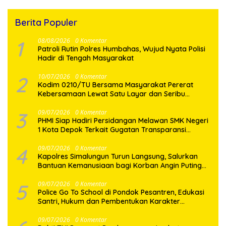
Berita Populer
1
08/08/2026
0 Komentar
Patroli Rutin Polres Humbahas, Wujud Nyata Polisi
Hadir di Tengah Masyarakat
2
10/07/2026
0 Komentar
Kodim 0210/TU Bersama Masyarakat Pererat
Kebersamaan Lewat Satu Layar dan Seribu
Semangat di Keseruan Nobar Piala Dunia 2026
3
09/07/2026
0 Komentar
PHMI Siap Hadiri Persidangan Melawan SMK Negeri
1 Kota Depok Terkait Gugatan Transparansi
Penggunaan Dana BOS Berkisar 6,9 Miliar
4
09/07/2026
0 Komentar
Kapolres Simalungun Turun Langsung, Salurkan
Bantuan Kemanusiaan bagi Korban Angin Puting
Beliung di Pematang Bandar
5
09/07/2026
0 Komentar
Police Go To School di Pondok Pesantren, Edukasi
Santri, Hukum dan Pembentukan Karakter
Generasi Muda
09/07/2026
0 Komentar