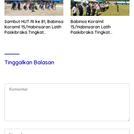
Sambut HUT RI ke 81, Babinsa
Babinsa Koramil
Koramil 15/Habinsaran Latih
15/Habinsaran Latih
Paskibraka Tingkat
Paskibraka Tingkat
Kecamatan Habinsaran
Kecamatan Habinsaran di
SMKN Nasau
Tinggalkan Balasan
Alamat email Anda tidak akan dipublikasikan.
Ruas yang wajib
ditandai
*