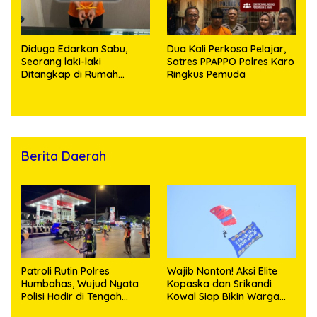
Diduga Edarkan Sabu,
Dua Kali Perkosa Pelajar,
Seorang laki-laki
Satres PPAPPO Polres Karo
Ditangkap di Rumah
Ringkus Pemuda
Kosong, Polisi Sita
Timbangan Digital dan
Puluhan Plastik Klip
Berita Daerah
Patroli Rutin Polres
Wajib Nonton! Aksi Elite
Humbahas, Wujud Nyata
Kopaska dan Srikandi
Polisi Hadir di Tengah
Kowal Siap Bikin Warga
Masyarakat
Makassar Terpukau