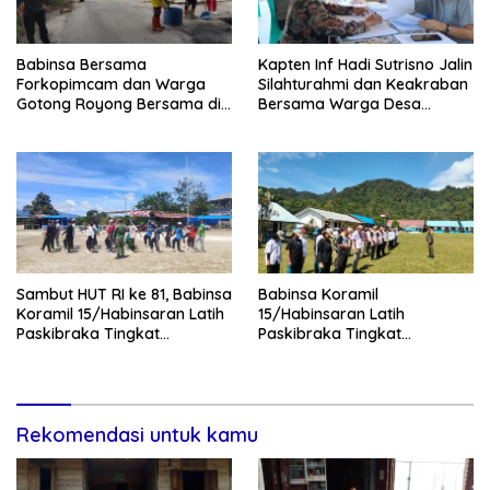
Babinsa Bersama
Kapten Inf Hadi Sutrisno Jalin
Forkopimcam dan Warga
Silahturahmi dan Keakraban
Gotong Royong Bersama di
Bersama Warga Desa
Pasar Laguboti
Lumban Bagasan Laguboti
Sambut HUT RI ke 81, Babinsa
Babinsa Koramil
Koramil 15/Habinsaran Latih
15/Habinsaran Latih
Paskibraka Tingkat
Paskibraka Tingkat
Kecamatan Habinsaran
Kecamatan Habinsaran di
SMKN Nasau
Rekomendasi untuk kamu