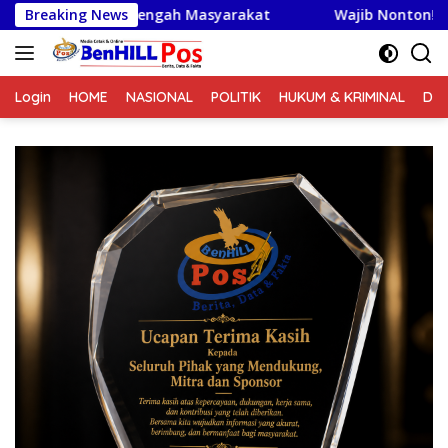
Langsung
di Tengah Masyarakat
Breaking News
Wajib Nonton! Aksi Elite Kopask
ke
konten
Login
HOME
NASIONAL
POLITIK
HUKUM & KRIMINAL
DA