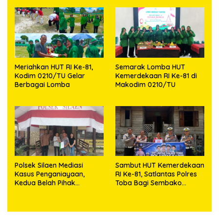
Meriahkan HUT RI Ke-81,
Semarak Lomba HUT
Kodim 0210/TU Gelar
Kemerdekaan RI Ke-81 di
Berbagai Lomba
Makodim 0210/TU
Polsek Silaen Mediasi
Sambut HUT Kemerdekaan
Kasus Penganiayaan,
RI Ke-81, Satlantas Polres
Kedua Belah Pihak
Toba Bagi Sembako
Sepakat Damai
Kepada Warga Kurang
Mampu