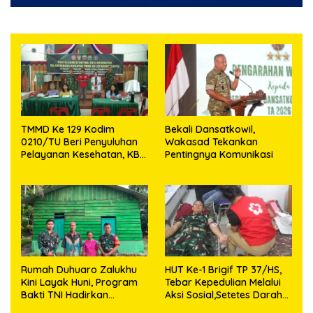
TMMD Ke 129 Kodim
Bekali Dansatkowil,
0210/TU Beri Penyuluhan
Wakasad Tekankan
Pelayanan Kesehatan, KB
Pentingnya Komunikasi
dan Stunting di Desa
Sijarango
Rumah Duhuaro Zalukhu
HUT Ke-1 Brigif TP 37/HS,
Kini Layak Huni, Program
Tebar Kepedulian Melalui
Bakti TNI Hadirkan
Aksi Sosial,Setetes Darah
Harapan Baru di Nias
Menjadi Harapan Hidup