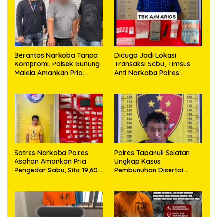
Berantas Narkoba Tanpa
Diduga Jadi Lokasi
Kompromi, Polsek Gunung
Transaksi Sabu, Timsus
Malela Amankan Pria
Anti Narkoba Polres
Bawa Sabu di Nagori
Asahan Amankan Seorang
Karangsari
Pria dengan Barang Bukti
63,67 Gram Sabu
Satres Narkoba Polres
Polres Tapanuli Selatan
Asahan Amankan Pria
Ungkap Kasus
Pengedar Sabu, Sita 19,60
Pembunuhan Disertai
Gram Barang Bukti
Kekerasan Seksual
terhadap Anak, Pelaku
Ditangkap