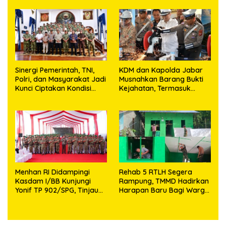
Utara
Bagi Yang Membutuhkan
Sinergi Pemerintah, TNI,
KDM dan Kapolda Jabar
Polri, dan Masyarakat Jadi
Musnahkan Barang Bukti
Kunci Ciptakan Kondisi
Kejahatan, Termasuk
Aman dan Kondusif
Knalpot Brong dan
Tramadol
Menhan RI Didampingi
Rehab 5 RTLH Segera
Kasdam I/BB Kunjungi
Rampung, TMMD Hadirkan
Yonif TP 902/SPG, Tinjau
Harapan Baru Bagi Warga
Fasilitas dan Beri Motivasi
Desa Sijarango
Prajurit