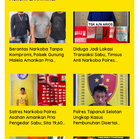
Berantas Narkoba Tanpa
Diduga Jadi Lokasi
Kompromi, Polsek Gunung
Transaksi Sabu, Timsus
Malela Amankan Pria
Anti Narkoba Polres
Bawa Sabu di Nagori
Asahan Amankan Seorang
Karangsari
Pria dengan Barang Bukti
63,67 Gram Sabu
Satres Narkoba Polres
Polres Tapanuli Selatan
Asahan Amankan Pria
Ungkap Kasus
Pengedar Sabu, Sita 19,60
Pembunuhan Disertai
Gram Barang Bukti
Kekerasan Seksual
terhadap Anak, Pelaku