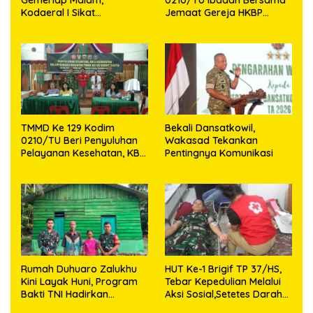
Gemerlap Malam,
0210/TU Ibadah Bersama
Kodaeral I Sikat
Jemaat Gereja HKBP
Pelanggaran dan
Sijarango
Amankan Empat Senjata
Tajam
TMMD Ke 129 Kodim
Bekali Dansatkowil,
0210/TU Beri Penyuluhan
Wakasad Tekankan
Pelayanan Kesehatan, KB
Pentingnya Komunikasi
dan Stunting di Desa
Sijarango
Rumah Duhuaro Zalukhu
HUT Ke-1 Brigif TP 37/HS,
Kini Layak Huni, Program
Tebar Kepedulian Melalui
Bakti TNI Hadirkan
Aksi Sosial,Setetes Darah
Harapan Baru di Nias
Menjadi Harapan Hidup