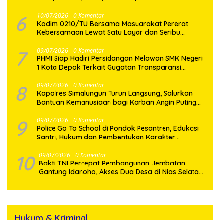
Gotong Royong Perbaikan Jalan Desa
6
10/07/2026
0 Komentar
Kodim 0210/TU Bersama Masyarakat Pererat
Kebersamaan Lewat Satu Layar dan Seribu
Semangat di Keseruan Nobar Piala Dunia 2026
7
09/07/2026
0 Komentar
PHMI Siap Hadiri Persidangan Melawan SMK Negeri
1 Kota Depok Terkait Gugatan Transparansi
Penggunaan Dana BOS Berkisar 6,9 Miliar
8
09/07/2026
0 Komentar
Kapolres Simalungun Turun Langsung, Salurkan
Bantuan Kemanusiaan bagi Korban Angin Puting
Beliung di Pematang Bandar
9
09/07/2026
0 Komentar
Police Go To School di Pondok Pesantren, Edukasi
Santri, Hukum dan Pembentukan Karakter
Generasi Muda
10
09/07/2026
0 Komentar
Bakti TNI Percepat Pembangunan Jembatan
Gantung Idanoho, Akses Dua Desa di Nias Selatan
Segera Pulih
Hukum & Kriminal