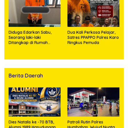
Ditangkap
Diduga Edarkan Sabu,
Dua Kali Perkosa Pelajar,
Seorang laki-laki
Satres PPAPPO Polres Karo
Ditangkap di Rumah
Ringkus Pemuda
Kosong, Polisi Sita
Timbangan Digital dan
Puluhan Plastik Klip
Berita Daerah
Dies Natalis ke -70 BTB,
Patroli Rutin Polres
Alumni 1989 Hasudungan
Humbahas, Wujud Nyata