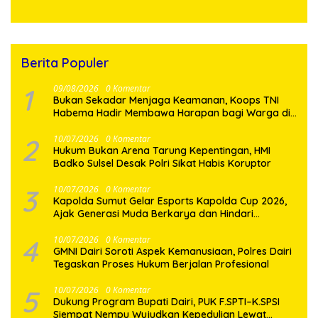
Utara
Bagi Yang Membutuhkan
Berita Populer
1
09/08/2026
0 Komentar
Bukan Sekadar Menjaga Keamanan, Koops TNI
Habema Hadir Membawa Harapan bagi Warga di
Tengah Konflik Ugimba
2
10/07/2026
0 Komentar
Hukum Bukan Arena Tarung Kepentingan, HMI
Badko Sulsel Desak Polri Sikat Habis Koruptor
3
10/07/2026
0 Komentar
Kapolda Sumut Gelar Esports Kapolda Cup 2026,
Ajak Generasi Muda Berkarya dan Hindari
Kenakalan Remaja
4
10/07/2026
0 Komentar
GMNI Dairi Soroti Aspek Kemanusiaan, Polres Dairi
Tegaskan Proses Hukum Berjalan Profesional
5
10/07/2026
0 Komentar
Dukung Program Bupati Dairi, PUK F.SPTI–K.SPSI
Siempat Nempu Wujudkan Kepedulian Lewat