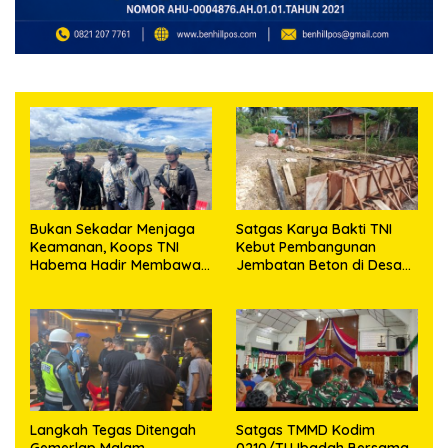
Bukan Sekadar Menjaga
Satgas Karya Bakti TNI
Keamanan, Koops TNI
Kebut Pembangunan
Habema Hadir Membawa
Jembatan Beton di Desa
Harapan bagi Warga di
Mehaga, Perkuat Akses
Tengah Konflik Ugimba
Warga di Nias Selatan
Langkah Tegas Ditengah
Satgas TMMD Kodim