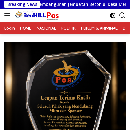
Langsung
bangunan Jembatan Beton di Desa Mehaga, Perkuat Akses Warga
Breaking News
ke
konten
Login
HOME
NASIONAL
POLITIK
HUKUM & KRIMINAL
DA