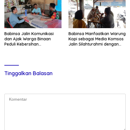
Babinsa Jalin Komunikasi
Babinsa Manfaatkan Warung
dan Ajak Warga Binaan
Kopi sebagai Media Komsos
Peduli Kebersihan
Jalin Silahturahmi dengan
Lingkungan
Warga Binaan
Tinggalkan Balasan
Alamat email Anda tidak akan dipublikasikan.
Ruas yang wajib
ditandai
*