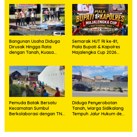
Bangunan Usaha Diduga
Semarak HUT RI ke-81,
Dirusak Hingga Rata
Piala Bupati & Kapolres
dengan Tanah, Kuasa
Majalengka Cup 2026
Hukum Dike Kirana Ujung
Kobarkan Semangat
dan Masro Ujung Resmi
Generasi Muda
Tempuh Jalur Hukum
Pemuda Batak Bersatu
Diduga Penyerobotan
Kecamatan Sumbul
Tanah, Warga Sidikalang
Berkolaborasi dengan TNI
Tempuh Jalur Hukum demi
Gelar Pembersihan Massal
Memperjuangkan Hak
Sambut HUT Korem
Kepemilikan
023/KS dan HUT Ke-81
Kemerdekaan RI