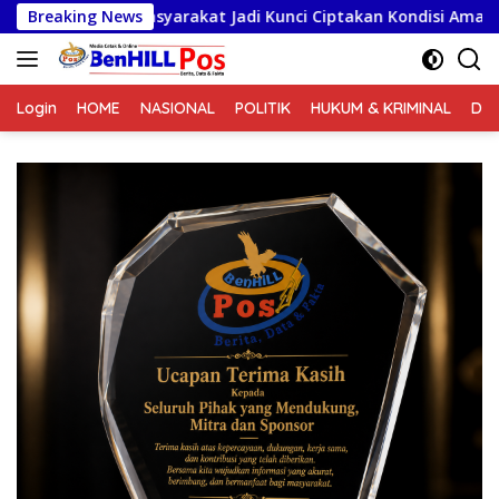
Langsung
asyarakat Jadi Kunci Ciptakan Kondisi Aman dan Kondusif
Breaking News
ke
konten
Login
HOME
NASIONAL
POLITIK
HUKUM & KRIMINAL
DA