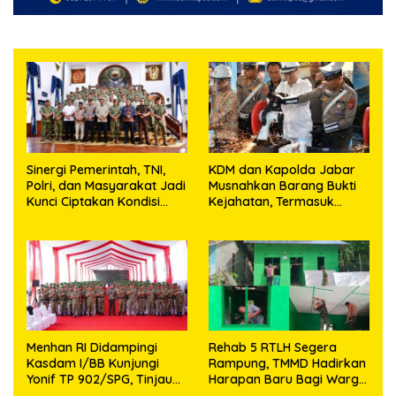
Sinergi Pemerintah, TNI,
KDM dan Kapolda Jabar
Polri, dan Masyarakat Jadi
Musnahkan Barang Bukti
Kunci Ciptakan Kondisi
Kejahatan, Termasuk
Aman dan Kondusif
Knalpot Brong dan
Tramadol
Menhan RI Didampingi
Rehab 5 RTLH Segera
Kasdam I/BB Kunjungi
Rampung, TMMD Hadirkan
Yonif TP 902/SPG, Tinjau
Harapan Baru Bagi Warga
Fasilitas dan Beri Motivasi
Desa Sijarango