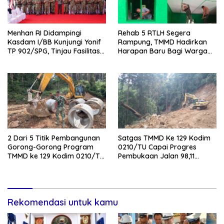
Menhan RI Didampingi
Rehab 5 RTLH Segera
Kasdam I/BB Kunjungi Yonif
Rampung, TMMD Hadirkan
TP 902/SPG, Tinjau Fasilitas
Harapan Baru Bagi Warga
dan Beri Motivasi Prajurit
Desa Sijarango
2 Dari 5 Titik Pembangunan
Satgas TMMD Ke 129 Kodim
Gorong-Gorong Program
0210/TU Capai Progres
TMMD ke 129 Kodim 0210/TU
Pembukaan Jalan 98,11
Capai 100 Persen
Persen
Rekomendasi untuk kamu