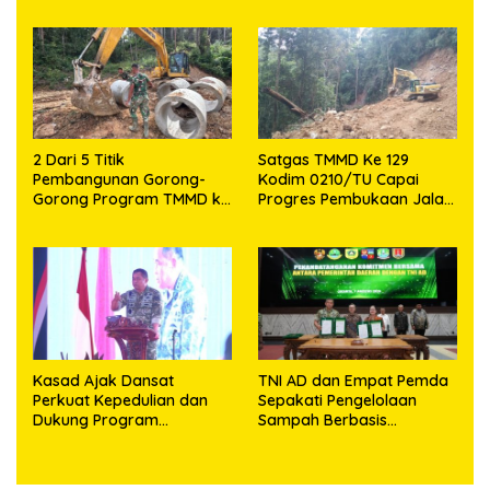
Prajurit
2 Dari 5 Titik
Satgas TMMD Ke 129
Pembangunan Gorong-
Kodim 0210/TU Capai
Gorong Program TMMD ke
Progres Pembukaan Jalan
129 Kodim 0210/TU Capai
98,11 Persen
100 Persen
Kasad Ajak Dansat
TNI AD dan Empat Pemda
Perkuat Kepedulian dan
Sepakati Pengelolaan
Dukung Program
Sampah Berbasis
Pemerintah
Teknologi