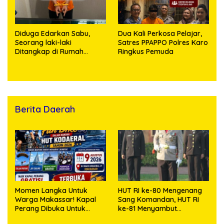
Diduga Edarkan Sabu,
Dua Kali Perkosa Pelajar,
Seorang laki-laki
Satres PPAPPO Polres Karo
Ditangkap di Rumah
Ringkus Pemuda
Kosong, Polisi Sita
Timbangan Digital dan
Puluhan Plastik Klip
Berita Daerah
Momen Langka Untuk
HUT RI ke-80 Mengenang
Warga Makassar! Kapal
Sang Komandan, HUT RI
Perang Dibuka Untuk
ke-81 Menyambut
Masyarakat
Kapolresta Kendari