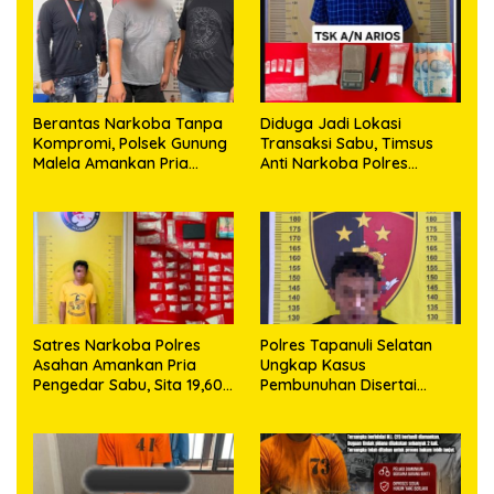
Berantas Narkoba Tanpa
Diduga Jadi Lokasi
Kompromi, Polsek Gunung
Transaksi Sabu, Timsus
Malela Amankan Pria
Anti Narkoba Polres
Bawa Sabu di Nagori
Asahan Amankan Seorang
Karangsari
Pria dengan Barang Bukti
63,67 Gram Sabu
Satres Narkoba Polres
Polres Tapanuli Selatan
Asahan Amankan Pria
Ungkap Kasus
Pengedar Sabu, Sita 19,60
Pembunuhan Disertai
Gram Barang Bukti
Kekerasan Seksual
terhadap Anak, Pelaku
Ditangkap