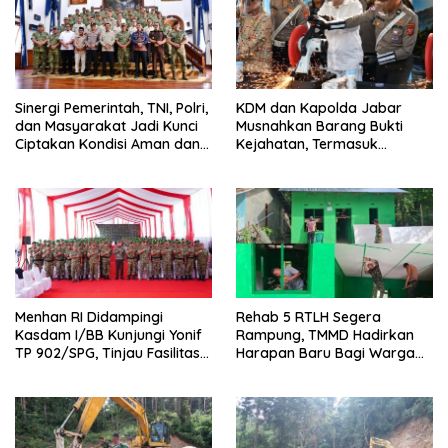
Sinergi Pemerintah, TNI, Polri,
KDM dan Kapolda Jabar
dan Masyarakat Jadi Kunci
Musnahkan Barang Bukti
Ciptakan Kondisi Aman dan
Kejahatan, Termasuk
Kondusif
Knalpot Brong dan Tramadol
Menhan RI Didampingi
Rehab 5 RTLH Segera
Kasdam I/BB Kunjungi Yonif
Rampung, TMMD Hadirkan
TP 902/SPG, Tinjau Fasilitas
Harapan Baru Bagi Warga
dan Beri Motivasi Prajurit
Desa Sijarango