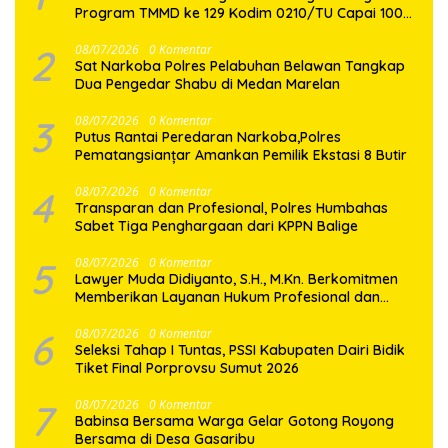
Program TMMD ke 129 Kodim 0210/TU Capai 100
Persen
2
08/07/2026
0 Komentar
Sat Narkoba Polres Pelabuhan Belawan Tangkap
Dua Pengedar Shabu di Medan Marelan
3
08/07/2026
0 Komentar
Putus Rantai Peredaran Narkoba,Polres
Pematangsianțar Amankan Pemilik Ekstasi 8 Butir
4
08/07/2026
0 Komentar
Transparan dan Profesional, Polres Humbahas
Sabet Tiga Penghargaan dari KPPN Balige
5
08/07/2026
0 Komentar
Lawyer Muda Didiyanto, S.H., M.Kn. Berkomitmen
Memberikan Layanan Hukum Profesional dan
Berorientasi Pada Keadilan
6
08/07/2026
0 Komentar
Seleksi Tahap I Tuntas, PSSI Kabupaten Dairi Bidik
Tiket Final Porprovsu Sumut 2026
7
08/07/2026
0 Komentar
Babinsa Bersama Warga Gelar Gotong Royong
Bersama di Desa Gasaribu