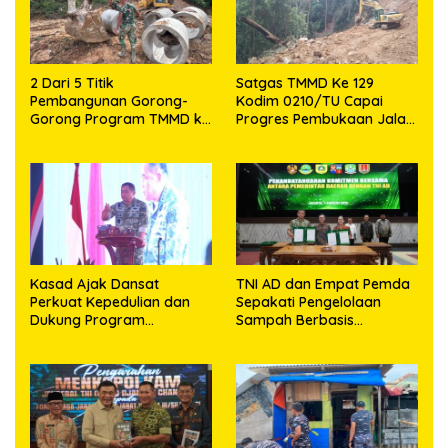
2 Dari 5 Titik
Satgas TMMD Ke 129
Pembangunan Gorong-
Kodim 0210/TU Capai
Gorong Program TMMD ke
Progres Pembukaan Jalan
129 Kodim 0210/TU Capai
98,11 Persen
100 Persen
Kasad Ajak Dansat
TNI AD dan Empat Pemda
Perkuat Kepedulian dan
Sepakati Pengelolaan
Dukung Program
Sampah Berbasis
Pemerintah
Teknologi