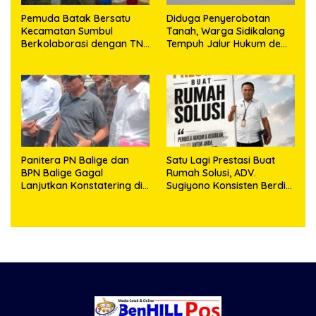
Pemuda Batak Bersatu
Diduga Penyerobotan
Kecamatan Sumbul
Tanah, Warga Sidikalang
Berkolaborasi dengan TNI
Tempuh Jalur Hukum demi
Gelar Pembersihan Massal
Memperjuangkan Hak
Sambut HUT Korem
Kepemilikan
023/KS dan HUT Ke-81
Kemerdekaan RI
Panitera PN Balige dan
Satu Lagi Prestasi Buat
BPN Balige Gagal
Rumah Solusi, ADV.
Lanjutkan Konstatering di
Sugiyono Konsisten Berdiri
Ajibata, Warga Sebut
di Garis Keadilan
Objek Salah Lokasi