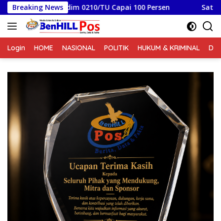
Langsung
im 0210/TU Capai 100 Persen
Breaking News
Satgas TMMD Ke 129 Kodi
ke
konten
Login
HOME
NASIONAL
POLITIK
HUKUM & KRIMINAL
DA