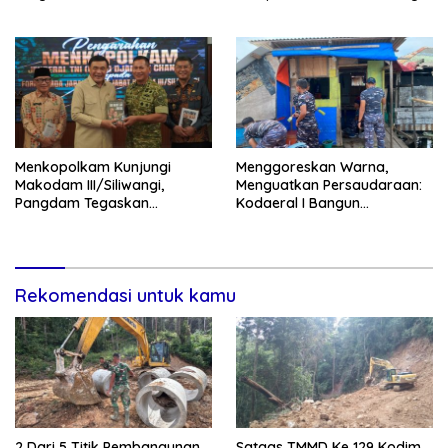
Menkopolkam Kunjungi
‎Menggoreskan Warna,
Makodam III/Siliwangi,
Menguatkan Persaudaraan:
Pangdam Tegaskan
Kodaeral I Bangun
Komitmen Perkuat Sinergi
Kedekatan Dengan
Menjaga Stabilitas Nasional
Masyarakat Pesisir
Rekomendasi untuk kamu
2 Dari 5 Titik Pembangunan
Satgas TMMD Ke 129 Kodim