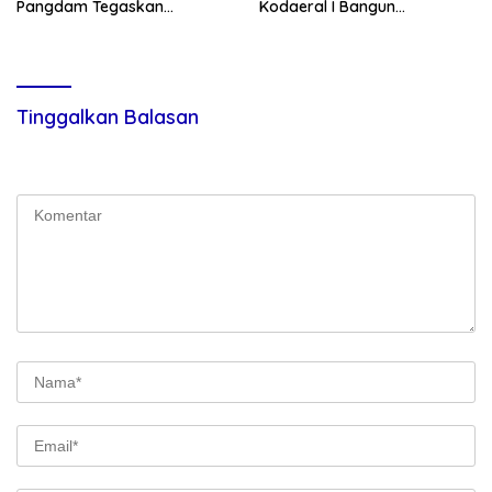
Pangdam Tegaskan
Kodaeral I Bangun
Komitmen Perkuat Sinergi
Kedekatan Dengan
Menjaga Stabilitas Nasional
Masyarakat Pesisir
Tinggalkan Balasan
Alamat email Anda tidak akan dipublikasikan.
Ruas yang wajib
ditandai
*