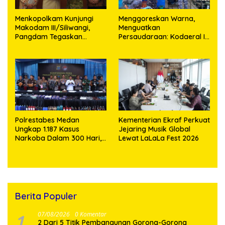
Menkopolkam Kunjungi
‎Menggoreskan Warna,
Makodam III/Siliwangi,
Menguatkan
Pangdam Tegaskan
Persaudaraan: Kodaeral I
Komitmen Perkuat Sinergi
Bangun Kedekatan
Menjaga Stabilitas
Dengan Masyarakat
Nasional
Pesisir
Polrestabes Medan
Kementerian Ekraf Perkuat
Ungkap 1.187 Kasus
Jejaring Musik Global
Narkoba Dalam 300 Hari,
Lewat LaLaLa Fest 2026
Musnahkan Puluhan
Kilogram Barang Bukti
Berita Populer
1
07/08/2026
0 Komentar
2 Dari 5 Titik Pembangunan Gorong-Gorong