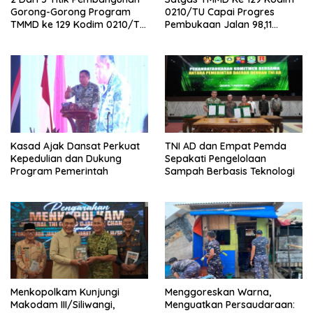
Gorong-Gorong Program
0210/TU Capai Progres
TMMD ke 129 Kodim 0210/TU
Pembukaan Jalan 98,11
Capai 100 Persen
Persen
Kasad Ajak Dansat Perkuat
TNI AD dan Empat Pemda
Kepedulian dan Dukung
Sepakati Pengelolaan
Program Pemerintah
Sampah Berbasis Teknologi
Menkopolkam Kunjungi
‎Menggoreskan Warna,
Makodam III/Siliwangi,
Menguatkan Persaudaraan: