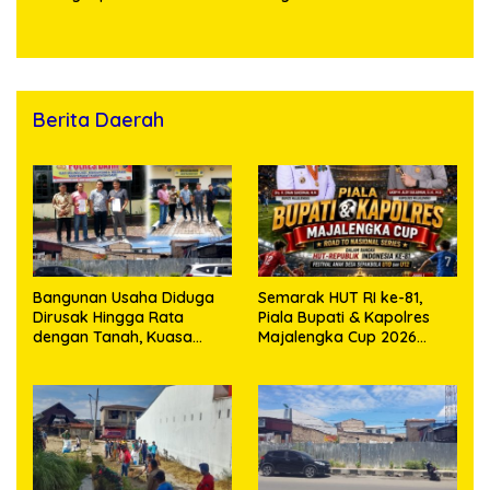
Kosong, Polisi Sita
Timbangan Digital dan
Puluhan Plastik Klip
Berita Daerah
Bangunan Usaha Diduga
Semarak HUT RI ke-81,
Dirusak Hingga Rata
Piala Bupati & Kapolres
dengan Tanah, Kuasa
Majalengka Cup 2026
Hukum Dike Kirana Ujung
Kobarkan Semangat
dan Masro Ujung Resmi
Generasi Muda
Tempuh Jalur Hukum