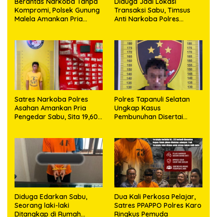
Berantas Narkoba Tanpa
Diduga Jadi Lokasi
Kompromi, Polsek Gunung
Transaksi Sabu, Timsus
Malela Amankan Pria
Anti Narkoba Polres
Bawa Sabu di Nagori
Asahan Amankan Seorang
Karangsari
Pria dengan Barang Bukti
63,67 Gram Sabu
Satres Narkoba Polres
Polres Tapanuli Selatan
Asahan Amankan Pria
Ungkap Kasus
Pengedar Sabu, Sita 19,60
Pembunuhan Disertai
Gram Barang Bukti
Kekerasan Seksual
terhadap Anak, Pelaku
Ditangkap
Diduga Edarkan Sabu,
Dua Kali Perkosa Pelajar,
Seorang laki-laki
Satres PPAPPO Polres Karo
Ditangkap di Rumah
Ringkus Pemuda