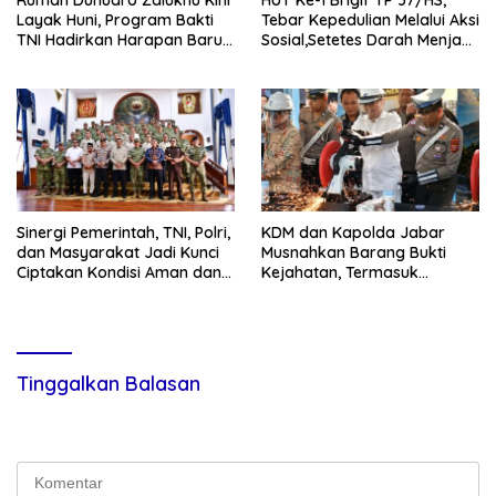
Layak Huni, Program Bakti
Tebar Kepedulian Melalui Aksi
TNI Hadirkan Harapan Baru
Sosial,Setetes Darah Menjadi
di Nias Utara
Harapan Hidup Bagi Yang
Membutuhkan
Sinergi Pemerintah, TNI, Polri,
KDM dan Kapolda Jabar
dan Masyarakat Jadi Kunci
Musnahkan Barang Bukti
Ciptakan Kondisi Aman dan
Kejahatan, Termasuk
Kondusif
Knalpot Brong dan Tramadol
Tinggalkan Balasan
Alamat email Anda tidak akan dipublikasikan.
Ruas yang wajib
ditandai
*