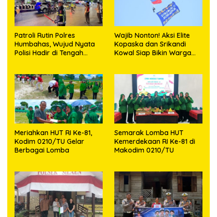
Patroli Rutin Polres
Wajib Nonton! Aksi Elite
Humbahas, Wujud Nyata
Kopaska dan Srikandi
Polisi Hadir di Tengah
Kowal Siap Bikin Warga
Masyarakat
Makassar Terpukau
Meriahkan HUT RI Ke-81,
Semarak Lomba HUT
Kodim 0210/TU Gelar
Kemerdekaan RI Ke-81 di
Berbagai Lomba
Makodim 0210/TU