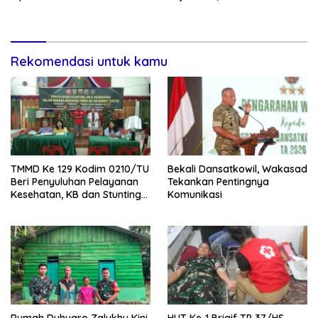
Kondusif
Knalpot Brong dan Tramadol
Rekomendasi untuk kamu
TMMD Ke 129 Kodim 0210/TU
Bekali Dansatkowil, Wakasad
Beri Penyuluhan Pelayanan
Tekankan Pentingnya
Kesehatan, KB dan Stunting
Komunikasi
di Desa Sijarango
Rumah Duhuaro Zalukhu Kini
HUT Ke-1 Brigif TP 37/HS,