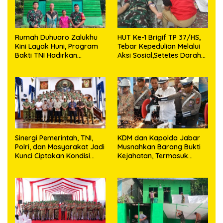
Rumah Duhuaro Zalukhu
HUT Ke-1 Brigif TP 37/HS,
Kini Layak Huni, Program
Tebar Kepedulian Melalui
Bakti TNI Hadirkan
Aksi Sosial,Setetes Darah
Harapan Baru di Nias
Menjadi Harapan Hidup
Utara
Bagi Yang Membutuhkan
Sinergi Pemerintah, TNI,
KDM dan Kapolda Jabar
Polri, dan Masyarakat Jadi
Musnahkan Barang Bukti
Kunci Ciptakan Kondisi
Kejahatan, Termasuk
Aman dan Kondusif
Knalpot Brong dan
Tramadol