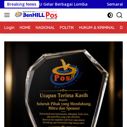
Langsung
 0210/TU Gelar Berbagai Lomba
Breaking News
Semarak Lomba HUT Ke
ke
konten
Login
HOME
NASIONAL
POLITIK
HUKUM & KRIMINAL
DA