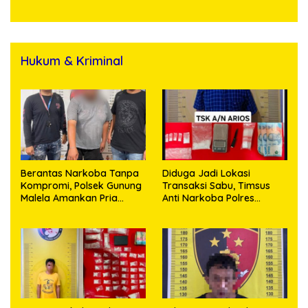
Hukum & Kriminal
Berantas Narkoba Tanpa
Diduga Jadi Lokasi
Kompromi, Polsek Gunung
Transaksi Sabu, Timsus
Malela Amankan Pria
Anti Narkoba Polres
Bawa Sabu di Nagori
Asahan Amankan Seorang
Karangsari
Pria dengan Barang Bukti
63,67 Gram Sabu