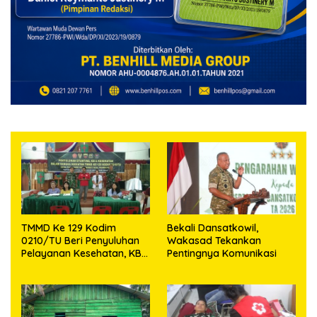
TMMD Ke 129 Kodim
Bekali Dansatkowil,
0210/TU Beri Penyuluhan
Wakasad Tekankan
Pelayanan Kesehatan, KB
Pentingnya Komunikasi
dan Stunting di Desa
Sijarango