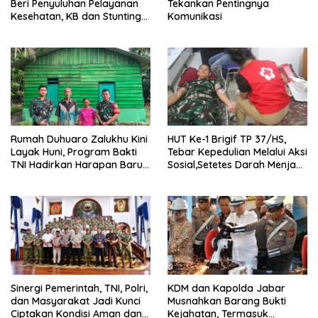
Beri Penyuluhan Pelayanan
Tekankan Pentingnya
Kesehatan, KB dan Stunting
Komunikasi
di Desa Sijarango
Rumah Duhuaro Zalukhu Kini
HUT Ke-1 Brigif TP 37/HS,
Layak Huni, Program Bakti
Tebar Kepedulian Melalui Aksi
TNI Hadirkan Harapan Baru
Sosial,Setetes Darah Menjadi
di Nias Utara
Harapan Hidup Bagi Yang
Membutuhkan
Sinergi Pemerintah, TNI, Polri,
KDM dan Kapolda Jabar
dan Masyarakat Jadi Kunci
Musnahkan Barang Bukti
Ciptakan Kondisi Aman dan
Kejahatan, Termasuk