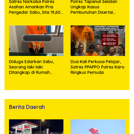
Satres Narkoba Polres
Polres Tapanuli Selatan
Asahan Amankan Pria
Ungkap Kasus
Pengedar Sabu, Sita 19,60
Pembunuhan Disertai
Gram Barang Bukti
Kekerasan Seksual
terhadap Anak, Pelaku
Ditangkap
Diduga Edarkan Sabu,
Dua Kali Perkosa Pelajar,
Seorang laki-laki
Satres PPAPPO Polres Karo
Ditangkap di Rumah
Ringkus Pemuda
Kosong, Polisi Sita
Timbangan Digital dan
Puluhan Plastik Klip
Berita Daerah