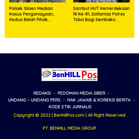
Polsek Silaen Mediasi
Sambut HUT Kemerdekaan
Kasus Penganiayaan,
RI Ke-81, Satlantas Polres
Kedua Belah Pihak
Toba Bagi Sembako
Sepakat Damai
Kepada Warga Kurang
Mampu
REDAKSI
PEDOMAN MEDIA SIBER
UNDANG – UNDANG PERS
HAK JAWAB & KOREKSI BERITA
KODE ETIK JURNALIS
Copyright © 2022 | BenhillPos.com | All Right Reserved
PT. BENHILL MEDIA GROUP