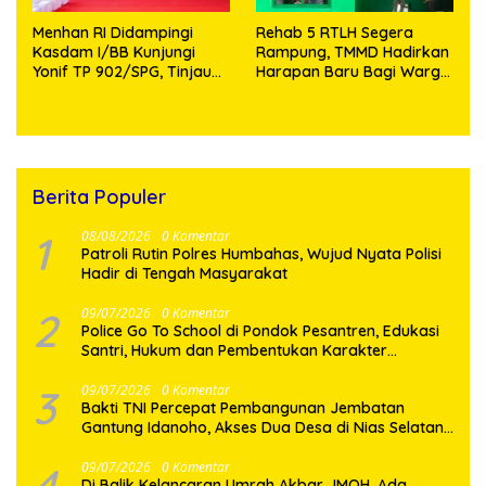
Menhan RI Didampingi
Rehab 5 RTLH Segera
Kasdam I/BB Kunjungi
Rampung, TMMD Hadirkan
Yonif TP 902/SPG, Tinjau
Harapan Baru Bagi Warga
Fasilitas dan Beri Motivasi
Desa Sijarango
Prajurit
Berita Populer
1
08/08/2026
0 Komentar
Patroli Rutin Polres Humbahas, Wujud Nyata Polisi
Hadir di Tengah Masyarakat
2
09/07/2026
0 Komentar
Police Go To School di Pondok Pesantren, Edukasi
Santri, Hukum dan Pembentukan Karakter
Generasi Muda
3
09/07/2026
0 Komentar
Bakti TNI Percepat Pembangunan Jembatan
Gantung Idanoho, Akses Dua Desa di Nias Selatan
Segera Pulih
4
09/07/2026
0 Komentar
Di Balik Kelancaran Umrah Akbar JMQH, Ada