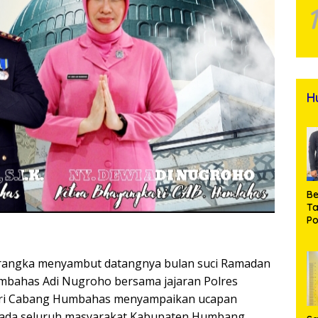
H
Be
T
Po
M
Pr
Na
rangka menyambut datangnya bulan suci Ramadan
umbahas Adi Nugroho bersama jajaran Polres
ri Cabang Humbahas menyampaikan ucapan
pada seluruh masyarakat Kabupaten Humbang