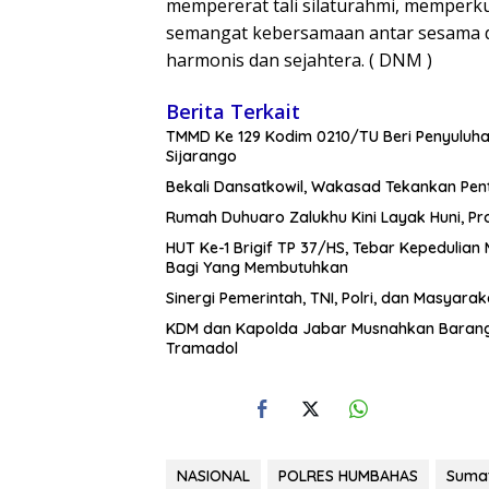
mempererat tali silaturahmi, memperk
semangat kebersamaan antar sesama 
harmonis dan sejahtera. ( DNM )
Berita Terkait
TMMD Ke 129 Kodim 0210/TU Beri Penyuluha
Sijarango
Bekali Dansatkowil, Wakasad Tekankan Pen
Rumah Duhuaro Zalukhu Kini Layak Huni, Pr
HUT Ke-1 Brigif TP 37/HS, Tebar Kepedulian 
Bagi Yang Membutuhkan
Sinergi Pemerintah, TNI, Polri, dan Masyara
KDM dan Kapolda Jabar Musnahkan Barang 
Tramadol
NASIONAL
POLRES HUMBAHAS
Sumat