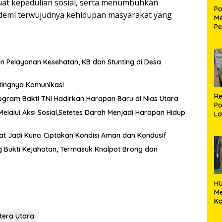
uat kepedulian sosial, serta menumbuhkan
Po
demi terwujudnya kehidupan masyarakat yang
Me
Pe
Ke
S
n Pelayanan Kesehatan, KB dan Stunting di Desa
tingnya Komunikasi
Re
ogram Bakti TNI Hadirkan Harapan Baru di Nias Utara
Po
Melalui Aksi Sosial,Setetes Darah Menjadi Harapan Hidup
La
M
kat Jadi Kunci Ciptakan Kondisi Aman dan Kondusif
Bukti Kejahatan, Termasuk Knalpot Brong dan
HU
M
Ko
k
era Utara
Ka