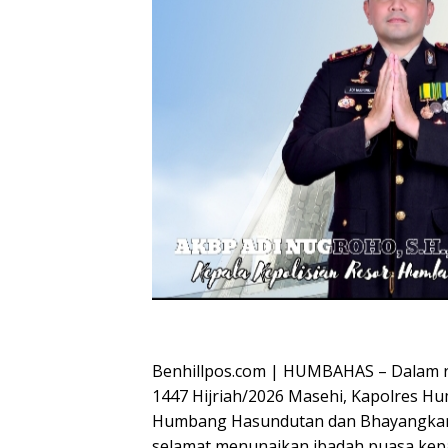
Oplus_16908288
Benhillpos.com | HUMBAHAS – Dalam 
1447 Hijriah/2026 Masehi, Kapolres H
Humbang Hasundutan dan Bhayangka
selamat menunaikan ibadah puasa ke