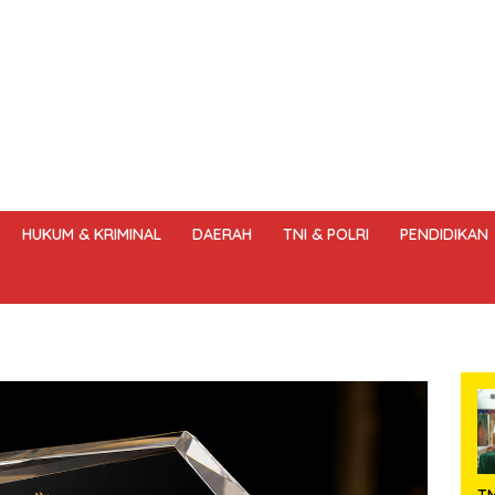
HUKUM & KRIMINAL
DAERAH
TNI & POLRI
PENDIDIKAN
DANG – UNDANG PERS
HAK JAWAB & KOREKSI BERITA
KODE
T