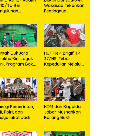
10/TU Beri
Wakasad Tekankan
nyuluhan
Pentingnya
layanan
Komunikasi
sehatan, KB dan
unting di Desa
jarango
umah Duhuaro
HUT Ke-1 Brigif TP
lukhu Kini Layak
37/HS, Tebar
ni, Program Bakti
Kepedulian Melalui
I Hadirkan
Aksi Sosial,Setetes
rapan Baru di
Darah Menjadi
as Utara
Harapan Hidup Bagi
Yang
Membutuhkan
nergi Pemerintah,
KDM dan Kapolda
I, Polri, dan
Jabar Musnahkan
syarakat Jadi
Barang Bukti
nci Ciptakan
Kejahatan,
ndisi Aman dan
Termasuk Knalpot
ndusif
Brong dan