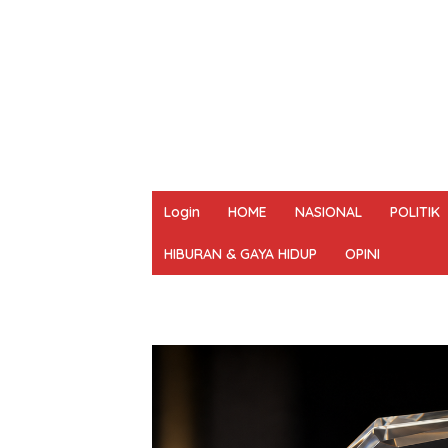
Login
HOME
NASIONAL
POLITIK
HIBURAN & GAYA HIDUP
OPINI
REDAKSI
PEDOMAN MEDIA SIBER
UN