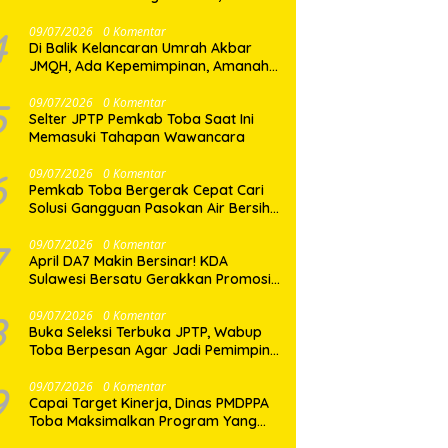
Dua Desa di Nias Selatan Segera
Pulih
4
09/07/2026
0 Komentar
Di Balik Kelancaran Umrah Akbar
JMQH, Ada Kepemimpinan, Amanah,
dan Pelayanan Sepenuh Hati
5
09/07/2026
0 Komentar
Selter JPTP Pemkab Toba Saat Ini
Memasuki Tahapan Wawancara
6
09/07/2026
0 Komentar
Pemkab Toba Bergerak Cepat Cari
Solusi Gangguan Pasokan Air Bersih
di Balige
7
09/07/2026
0 Komentar
April DA7 Makin Bersinar! KDA
Sulawesi Bersatu Gerakkan Promosi
Besar-Besaran di Makassar
8
09/07/2026
0 Komentar
Buka Seleksi Terbuka JPTP, Wabup
Toba Berpesan Agar Jadi Pemimpin
yang Baik
9
09/07/2026
0 Komentar
Capai Target Kinerja, Dinas PMDPPA
Toba Maksimalkan Program Yang
Ditetapkan.