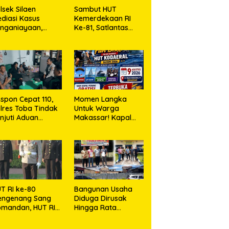
lsek Silaen
Sambut HUT
diasi Kasus
Kemerdekaan RI
nganiayaan,
Ke-81, Satlantas
dua Belah Pihak
Polres Toba Bagi
epakat Damai
Sembako Kepada
Warga Kurang
Mampu
spon Cepat 110,
Momen Langka
lres Toba Tindak
Untuk Warga
njuti Aduan
Makassar! Kapal
asyarakat
Perang Dibuka
Untuk Masyarakat
T RI ke-80
Bangunan Usaha
engenang Sang
Diduga Dirusak
mandan, HUT RI
Hingga Rata
e-81 Menyambut
dengan Tanah,
polresta Kendari
Kuasa Hukum Dike