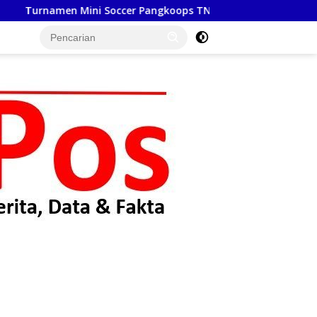
Pangkoops TNI Habema 2026, Satukan TNI dan Masyarakat Tim