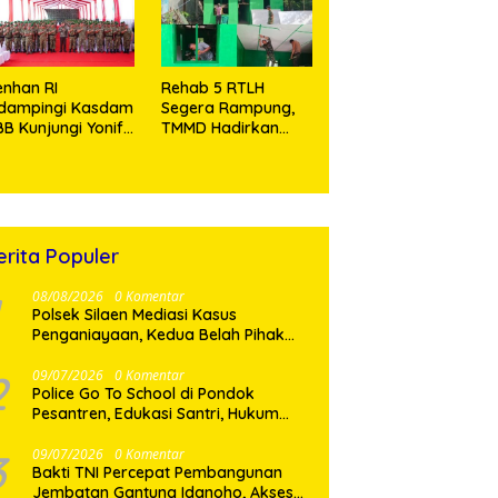
Tramadol
nhan RI
Rehab 5 RTLH
idampingi Kasdam
Segera Rampung,
BB Kunjungi Yonif
TMMD Hadirkan
 902/SPG, Tinjau
Harapan Baru Bagi
silitas dan Beri
Warga Desa
tivasi Prajurit
Sijarango
erita Populer
08/08/2026
0 Komentar
Polsek Silaen Mediasi Kasus
Penganiayaan, Kedua Belah Pihak
Sepakat Damai
2
09/07/2026
0 Komentar
Police Go To School di Pondok
Pesantren, Edukasi Santri, Hukum
dan Pembentukan Karakter Generasi
Muda
3
09/07/2026
0 Komentar
Bakti TNI Percepat Pembangunan
Jembatan Gantung Idanoho, Akses