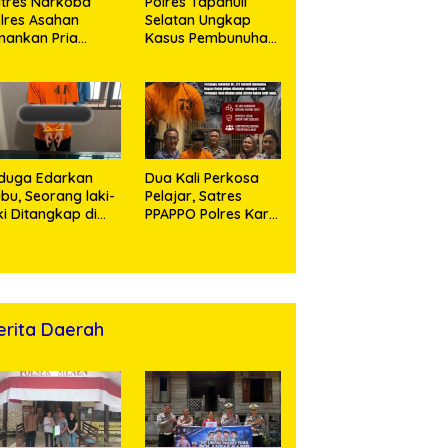
tres Narkoba
Polres Tapanuli
lres Asahan
Selatan Ungkap
ankan Pria
Kasus Pembunuhan
ngedar Sabu, Sita
Disertai Kekerasan
,60 Gram Barang
Seksual terhadap
kti
Anak, Pelaku
Ditangkap
duga Edarkan
Dua Kali Perkosa
bu, Seorang laki-
Pelajar, Satres
ki Ditangkap di
PPAPPO Polres Karo
umah Kosong,
Ringkus Pemuda
lisi Sita
mbangan Digital
n Puluhan Plastik
ip
erita Daerah