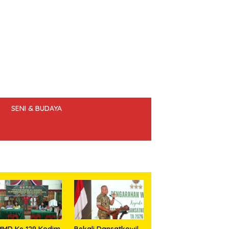
SENI & BUDAYA
 ETIK JURNALIS
MMD Ke 129 Kodim
Bekali Dansatkowil,