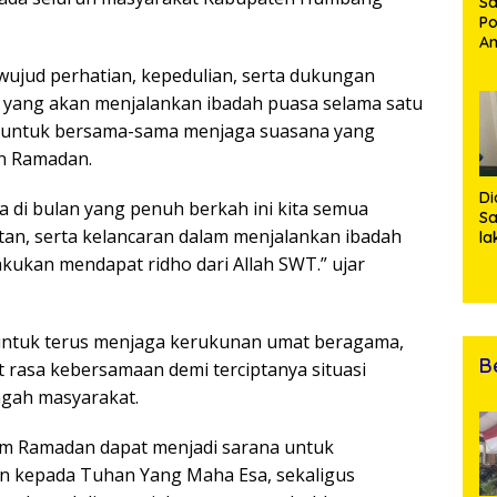
Sa
Po
Am
Pe
wujud perhatian, kepedulian, serta dukungan
19
yang akan menjalankan ibadah puasa selama satu
Bu
an untuk bersama-sama menjaga suasana yang
an Ramadan.
Di
di bulan yang penuh berkah ini kita semua
Sa
tan, serta kelancaran dalam menjalankan ibadah
la
R
akukan mendapat ridho dari Allah SWT.” ujar
Po
Ti
da
Kl
 untuk terus menjaga kerukunan umat beragama,
B
 rasa kebersamaan demi terciptanya situasi
ngah masyarakat.
 Ramadan dapat menjadi sarana untuk
 kepada Tuhan Yang Maha Esa, sekaligus