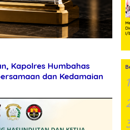
Me
D
I/
TP
Fa
Mo
n, Kapolres Humbahas
B
bersamaan dan Kedamaian
1