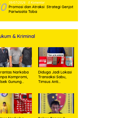
10
09/07/2026
0 Komentar
Promosi dan Atraksi Strategi Genjot
Pariwisata Toba
ukum & Kriminal
rantas Narkoba
Diduga Jadi Lokasi
anpa Kompromi,
Transaksi Sabu,
lsek Gunung
Timsus Anti
alela Amankan
Narkoba Polres
ia Bawa Sabu di
Asahan Amankan
gori Karangsari
Seorang Pria
dengan Barang
Bukti 63,67 Gram
Sabu