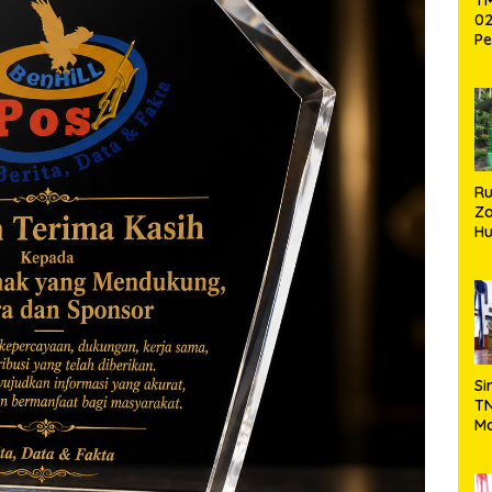
02
Pe
Pe
Ke
St
Si
R
Za
Hu
TN
Ha
Ni
Si
TN
Ma
Ku
Ko
Ko