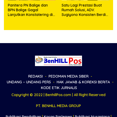
Panitera PN Balige dan
Satu Lagi Prestasi Buat
BPN Balige Gagal
Rumah Solusi, ADV.
Lanjutkan Konstatering di
Sugiyono Konsisten Berdiri
Ajibata, Warga Sebut
di Garis Keadilan
Objek Salah Lokasi
REDAKSI
PEDOMAN MEDIA SIBER
UNDANG – UNDANG PERS
HAK JAWAB & KOREKSI BERITA
KODE ETIK JURNALIS
Copyright © 2022 | BenhillPos.com | All Right Reserved
PT. BENHILL MEDIA GROUP
Publikasi Pendidikan
|
Koran Parlemen
|
Publikasi Nusantara
|