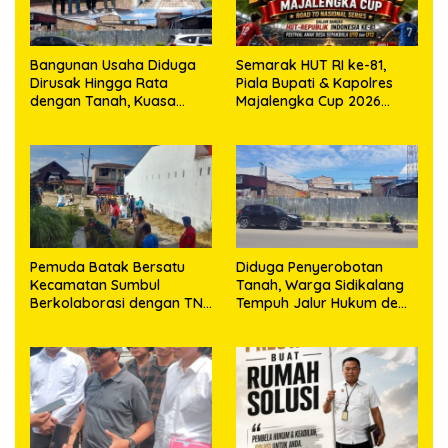
Bangunan Usaha Diduga
Semarak HUT RI ke-81,
Dirusak Hingga Rata
Piala Bupati & Kapolres
dengan Tanah, Kuasa
Majalengka Cup 2026
Hukum Dike Kirana Ujung
Kobarkan Semangat
dan Masro Ujung Resmi
Generasi Muda
Tempuh Jalur Hukum
Pemuda Batak Bersatu
Diduga Penyerobotan
Kecamatan Sumbul
Tanah, Warga Sidikalang
Berkolaborasi dengan TNI
Tempuh Jalur Hukum demi
Gelar Pembersihan Massal
Memperjuangkan Hak
Sambut HUT Korem
Kepemilikan
023/KS dan HUT Ke-81
Kemerdekaan RI