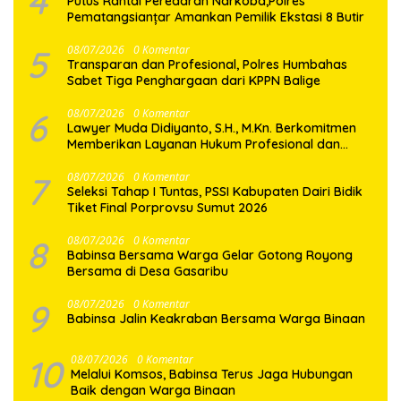
4
Putus Rantai Peredaran Narkoba,Polres
Pematangsianțar Amankan Pemilik Ekstasi 8 Butir
5
08/07/2026
0 Komentar
Transparan dan Profesional, Polres Humbahas
Sabet Tiga Penghargaan dari KPPN Balige
6
08/07/2026
0 Komentar
Lawyer Muda Didiyanto, S.H., M.Kn. Berkomitmen
Memberikan Layanan Hukum Profesional dan
Berorientasi Pada Keadilan
7
08/07/2026
0 Komentar
Seleksi Tahap I Tuntas, PSSI Kabupaten Dairi Bidik
Tiket Final Porprovsu Sumut 2026
8
08/07/2026
0 Komentar
Babinsa Bersama Warga Gelar Gotong Royong
Bersama di Desa Gasaribu
9
08/07/2026
0 Komentar
Babinsa Jalin Keakraban Bersama Warga Binaan
10
08/07/2026
0 Komentar
Melalui Komsos, Babinsa Terus Jaga Hubungan
Baik dengan Warga Binaan