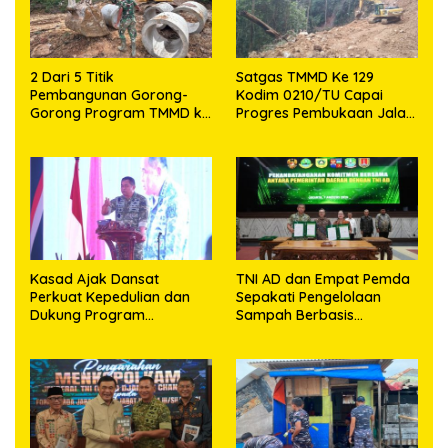
2 Dari 5 Titik
Satgas TMMD Ke 129
Pembangunan Gorong-
Kodim 0210/TU Capai
Gorong Program TMMD ke
Progres Pembukaan Jalan
129 Kodim 0210/TU Capai
98,11 Persen
100 Persen
Kasad Ajak Dansat
TNI AD dan Empat Pemda
Perkuat Kepedulian dan
Sepakati Pengelolaan
Dukung Program
Sampah Berbasis
Pemerintah
Teknologi