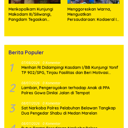
Menkopolkam Kunjungi
‎Menggoreskan Warna,
Makodam III/Siliwangi,
Menguatkan
Pangdam Tegaskan
Persaudaraan: Kodaeral I
Komitmen Perkuat Sinergi
Bangun Kedekatan
Menjaga Stabilitas
Dengan Masyarakat
Nasional
Pesisir
Berita Populer
1
07/08/2026
0 Komentar
Menhan RI Didampingi Kasdam I/BB Kunjungi Yonif
TP 902/SPG, Tinjau Fasilitas dan Beri Motivasi
Prajurit
2
08/07/2026
0 Komentar
Lamban, Pengeroyokan terhadap Anak di PPA
Polres Gowa Dinilai Jalan di Tempat
3
08/07/2026
0 Komentar
Sat Narkoba Polres Pelabuhan Belawan Tangkap
Dua Pengedar Shabu di Medan Marelan
08/07/2026
0 Komentar