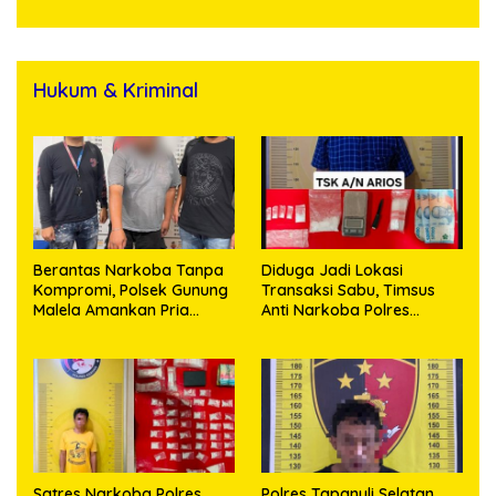
Hukum & Kriminal
Berantas Narkoba Tanpa
Diduga Jadi Lokasi
Kompromi, Polsek Gunung
Transaksi Sabu, Timsus
Malela Amankan Pria
Anti Narkoba Polres
Bawa Sabu di Nagori
Asahan Amankan Seorang
Karangsari
Pria dengan Barang Bukti
63,67 Gram Sabu
Satres Narkoba Polres
Polres Tapanuli Selatan