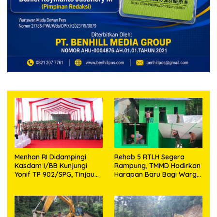
Menhan RI Didampingi
Rehab 5 RTLH Segera
Kasdam I/BB Kunjungi
Rampung, TMMD Hadirkan
Yonif TP 902/SPG, Tinjau
Harapan Baru Bagi Warga
Fasilitas dan Beri Motivasi
Desa Sijarango
Prajurit