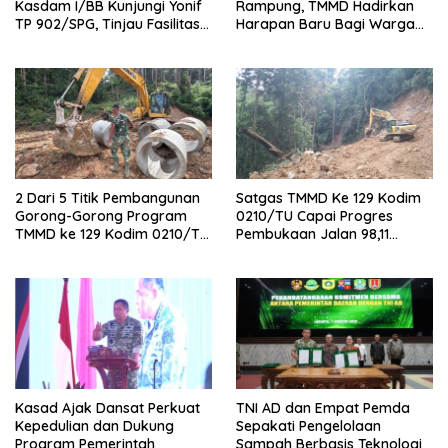
Kasdam I/BB Kunjungi Yonif
Rampung, TMMD Hadirkan
TP 902/SPG, Tinjau Fasilitas
Harapan Baru Bagi Warga
dan Beri Motivasi Prajurit
Desa Sijarango
2 Dari 5 Titik Pembangunan
Satgas TMMD Ke 129 Kodim
Gorong-Gorong Program
0210/TU Capai Progres
TMMD ke 129 Kodim 0210/TU
Pembukaan Jalan 98,11
Capai 100 Persen
Persen
Kasad Ajak Dansat Perkuat
TNI AD dan Empat Pemda
Kepedulian dan Dukung
Sepakati Pengelolaan
Program Pemerintah
Sampah Berbasis Teknologi