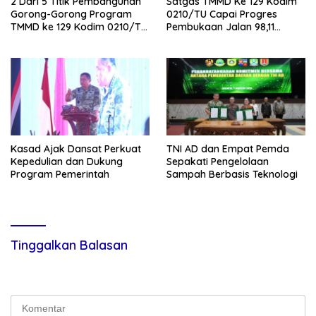
2 Dari 5 Titik Pembangunan
Satgas TMMD Ke 129 Kodim
Gorong-Gorong Program
0210/TU Capai Progres
TMMD ke 129 Kodim 0210/TU
Pembukaan Jalan 98,11
Capai 100 Persen
Persen
Kasad Ajak Dansat Perkuat
TNI AD dan Empat Pemda
Kepedulian dan Dukung
Sepakati Pengelolaan
Program Pemerintah
Sampah Berbasis Teknologi
Tinggalkan Balasan
Alamat email Anda tidak akan dipublikasikan.
Ruas yang wajib
ditandai
*