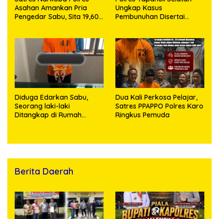
Asahan Amankan Pria
Ungkap Kasus
Pengedar Sabu, Sita 19,60
Pembunuhan Disertai
Gram Barang Bukti
Kekerasan Seksual
terhadap Anak, Pelaku
Ditangkap
Diduga Edarkan Sabu,
Dua Kali Perkosa Pelajar,
Seorang laki-laki
Satres PPAPPO Polres Karo
Ditangkap di Rumah
Ringkus Pemuda
Kosong, Polisi Sita
Timbangan Digital dan
Puluhan Plastik Klip
Berita Daerah