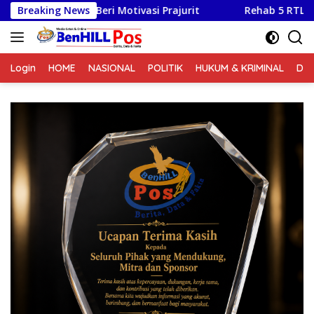
Langsung
ri Motivasi Prajurit
Breaking News
Rehab 5 RTLH Segera Rampung, T
ke
konten
Login
HOME
NASIONAL
POLITIK
HUKUM & KRIMINAL
DA