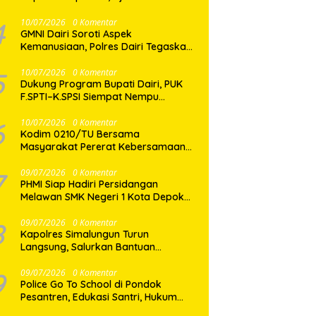
Muda Berkarya dan Hindari
Kenakalan Remaja
4
10/07/2026
0 Komentar
GMNI Dairi Soroti Aspek
Kemanusiaan, Polres Dairi Tegaskan
Proses Hukum Berjalan Profesional
5
10/07/2026
0 Komentar
Dukung Program Bupati Dairi, PUK
F.SPTI–K.SPSI Siempat Nempu
Wujudkan Kepedulian Lewat Gotong
Royong Perbaikan Jalan Desa
6
10/07/2026
0 Komentar
Kodim 0210/TU Bersama
Masyarakat Pererat Kebersamaan
Lewat Satu Layar dan Seribu
Semangat di Keseruan Nobar Piala
7
09/07/2026
0 Komentar
PHMI Siap Hadiri Persidangan
Dunia 2026
Melawan SMK Negeri 1 Kota Depok
Terkait Gugatan Transparansi
Penggunaan Dana BOS Berkisar 6,9
8
09/07/2026
0 Komentar
Kapolres Simalungun Turun
Miliar
Langsung, Salurkan Bantuan
Kemanusiaan bagi Korban Angin
Puting Beliung di Pematang Bandar
9
09/07/2026
0 Komentar
Police Go To School di Pondok
Pesantren, Edukasi Santri, Hukum
dan Pembentukan Karakter Generasi