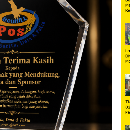
M
K
TN
M
ba
Te
U
L
Di
Ma
Si
d
Em
T
T
02
Pe
Pe
Ke
St