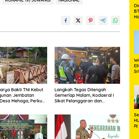
Di
BT
Ha
Si
K
B
Wa
El
Sr
Bi
Ma
arya Bakti TNI Kebut
Langkah Tegas Ditengah
unan Jembatan
Gemerlap Malam, Kodaeral I
 Desa Mehaga, Perkuat
Sikat Pelanggaran dan
rga di Nias Selatan
Amankan Empat Senjata
Tajam
S
H
RI
0