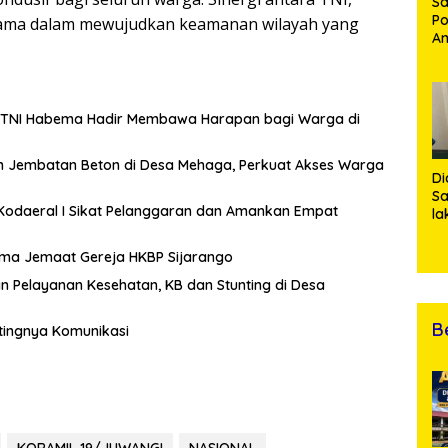
Sa
Po
utama dalam mewujudkan keamanan wilayah yang
Am
Pe
19
Bu
 TNI Habema Hadir Membawa Harapan bagi Warga di
n Jembatan Beton di Desa Mehaga, Perkuat Akses Warga
Di
Sa
Kodaeral I Sikat Pelanggaran dan Amankan Empat
la
R
Po
ma Jemaat Gereja HKBP Sijarango
Ti
n Pelayanan Kesehatan, KB dan Stunting di Desa
da
Kl
B
tingnya Komunikasi
KORAMIL 19/JUWANGI
NASIONAL