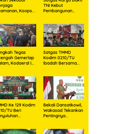
enjaga
TNI Kebut
eamanan, Koops
Pembangunan
I Habema Hadir
Jembatan Beton di
embawa Harapan
Desa Mehaga,
gi Warga di
Perkuat Akses
ngah Konflik
Warga di Nias
gimba
Selatan
angkah Tegas
Satgas TMMD
tengah Gemerlap
Kodim 0210/TU
lam, Kodaeral I
Ibadah Bersama
kat Pelanggaran
Jemaat Gereja
an Amankan
HKBP Sijarango
pat Senjata
ajam
MMD Ke 129 Kodim
Bekali Dansatkowil,
10/TU Beri
Wakasad Tekankan
nyuluhan
Pentingnya
layanan
Komunikasi
sehatan, KB dan
unting di Desa