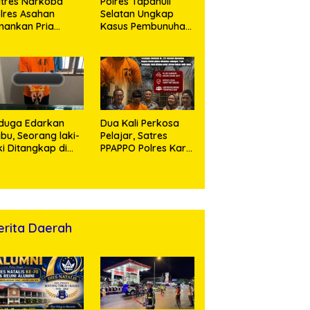
tres Narkoba
Polres Tapanuli
lres Asahan
Selatan Ungkap
ankan Pria
Kasus Pembunuhan
ngedar Sabu, Sita
Disertai Kekerasan
,60 Gram Barang
Seksual terhadap
kti
Anak, Pelaku
Ditangkap
duga Edarkan
Dua Kali Perkosa
bu, Seorang laki-
Pelajar, Satres
ki Ditangkap di
PPAPPO Polres Karo
umah Kosong,
Ringkus Pemuda
lisi Sita
mbangan Digital
n Puluhan Plastik
ip
erita Daerah