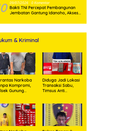
Muda
10
09/07/2026
0 Komentar
Bakti TNI Percepat Pembangunan
Jembatan Gantung Idanoho, Akses
Dua Desa di Nias Selatan Segera
Pulih
ukum & Kriminal
rantas Narkoba
Diduga Jadi Lokasi
anpa Kompromi,
Transaksi Sabu,
lsek Gunung
Timsus Anti
alela Amankan
Narkoba Polres
ia Bawa Sabu di
Asahan Amankan
gori Karangsari
Seorang Pria
dengan Barang
Bukti 63,67 Gram
Sabu