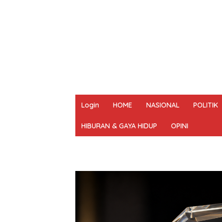
Login
HOME
NASIONAL
POLITIK
HIBURAN & GAYA HIDUP
OPINI
REDAKSI
PEDOMAN MEDIA SIBER
UN