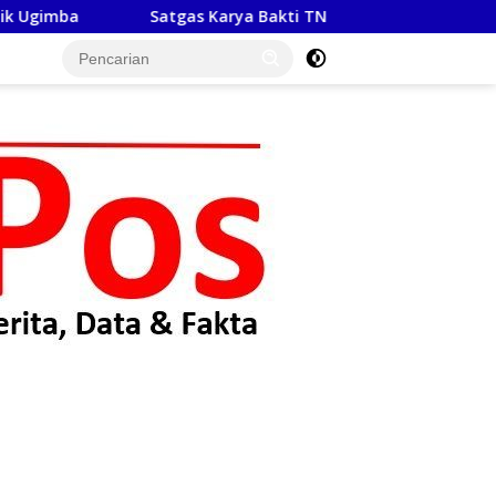
a Bakti TNI Kebut Pembangunan Jembatan Beton di Desa Mehaga