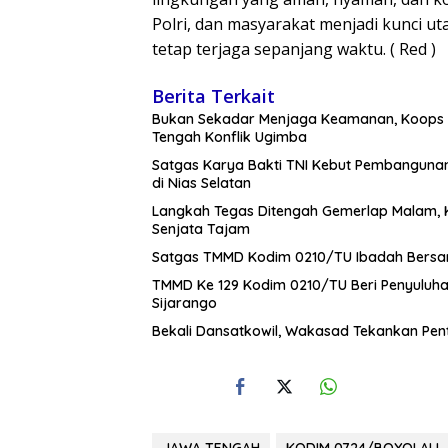
Polri, dan masyarakat menjadi kunci 
tetap terjaga sepanjang waktu. ( Red )
Berita Terkait
Bukan Sekadar Menjaga Keamanan, Koops
Tengah Konflik Ugimba
Satgas Karya Bakti TNI Kebut Pembanguna
di Nias Selatan
Langkah Tegas Ditengah Gemerlap Malam, 
Senjata Tajam
Satgas TMMD Kodim 0210/TU Ibadah Bersa
TMMD Ke 129 Kodim 0210/TU Beri Penyuluha
Sijarango
Bekali Dansatkowil, Wakasad Tekankan Pen
JAWA TENGAH
KODIM 0724/BOYOLALI