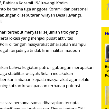
, Babinsa Koramil 19/ Juwangi Kodim
nto bersama tiga anggota Koramil dan personel
abungan di seputaran wilayah Desa Juwangi,
i.
hari tersebut menyasar sejumlah titik yang
H
ta lokasi yang menjadi pusat aktivitas
 Polri di tengah masyarakat diharapkan mampu
gah terjadinya tindak kriminalitas maupun
Be
ikan bahwa kegiatan patroli gabungan merupakan
T
aga stabilitas wilayah. Selain melakukan
Po
berikan imbauan kepada masyarakat agar selalu
M
Pr
ningkatkan kewaspadaan terhadap potensi
Na
n secara bersama-sama, diharapkan tercipta
dusif bagi seluruh warga. Sinergi antara TNI,