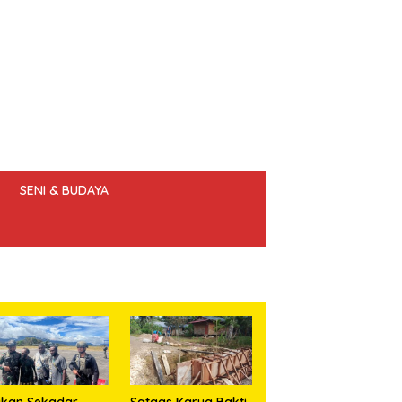
SENI & BUDAYA
 ETIK JURNALIS
ukan Sekadar
Satgas Karya Bakti