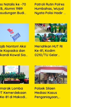
es Natalis ke -70
Patroli Rutin Polres
B, Alumni 1989
Humbahas, Wujud
sudungan Budi
Nyata Polisi Hadir di
naga: Merawat
Tengah Masyarakat
enangan Sembari
erbagi
jib Nonton! Aksi
Meriahkan HUT RI
ite Kopaska dan
Ke-81, Kodim
ikandi Kowal Siap
0210/TU Gelar
kin Warga
Berbagai Lomba
kassar Terpukau
emarak Lomba
Polsek Silaen
UT Kemerdekaan
Mediasi Kasus
 Ke-81 di Makodim
Penganiayaan,
210/TU
Kedua Belah Pihak
Sepakat Damai