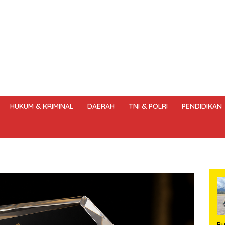
HUKUM & KRIMINAL
DAERAH
TNI & POLRI
PENDIDIKAN
DANG – UNDANG PERS
HAK JAWAB & KOREKSI BERITA
KODE
B