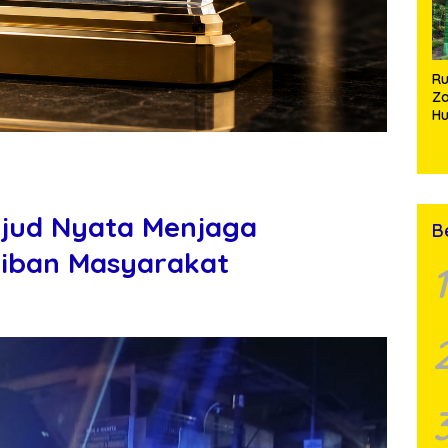
Si
R
Za
Hu
TN
Ha
Ni
ujud Nyata Menjaga
B
iban Masyarakat
1