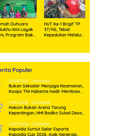
jarango
umah Duhuaro
HUT Ke-1 Brigif TP
lukhu Kini Layak
37/HS, Tebar
ni, Program Bakti
Kepedulian Melalui
I Hadirkan
Aksi Sosial,Setetes
rapan Baru di
Darah Menjadi
as Utara
Harapan Hidup Bagi
Yang
Membutuhkan
erita Populer
09/08/2026
0 Komentar
Bukan Sekadar Menjaga Keamanan,
Koops TNI Habema Hadir Membawa
Harapan bagi Warga di Tengah
Konflik Ugimba
2
10/07/2026
0 Komentar
Hukum Bukan Arena Tarung
Kepentingan, HMI Badko Sulsel Desak
Polri Sikat Habis Koruptor
3
10/07/2026
0 Komentar
Kapolda Sumut Gelar Esports
Kapolda Cup 2026, Ajak Generasi