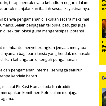
Po
tin, tetapi bentuk nyata kehadiran negara dalam
Se
t untuk menjalankan ibadah sesuai keyakinannya.
K
Di
Se
kan bahwa pengamanan dilakukan secara maksimal
An
anis. Selain penjagaan terbuka, petugas juga
Di
 di sekitar lokasi guna mengantisipasi potensi
Du
Pe
lihat membantu menyeberangkan jemaat, menyapa
PP
a nyaman bagi para lansia yang hendak memasuki
R
ghadirkan kehangatan di tengah pengamanan.
eja dan pengamanan internal, sehingga seluruh
tanpa kendala berarti.
B
, melalui Plt Kasi Humas Ipda Khairuddin
merupakan komitmen Polri dalam menjaga
eragama.