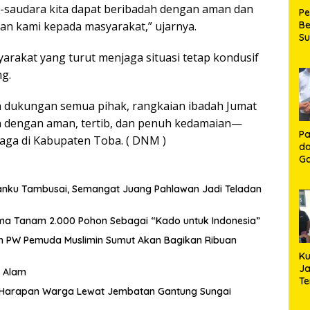
-saudara kita dapat beribadah dengan aman dan
P
Be
nan kami kepada masyarakat,” ujarnya.
S
Be
yarakat yang turut menjaga situasi tetap kondusif
de
g.
P
Ma
K
dukungan semua pihak, rangkaian ibadah Jumat
HU
n dengan aman, tertib, dan penuh kedamaian—
K
Pa
aga di Kabupaten Toba. ( DNM )
da
Ga
Ko
Aj
nku Tambusai, Semangat Juang Pahlawan Jadi Teladan
Se
Lo
ma Tanam 2.000 Pohon Sebagai “Kado untuk Indonesia”
n PW Pemuda Muslimin Sumut Akan Bagikan Ribuan
Ku
Ja
a Alam
T
 Harapan Warga Lewat Jembatan Gantung Sungai
Hj
S