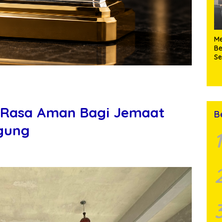
Me
Be
S
Ke
n Rasa Aman Bagi Jemaat
B
Agung
1