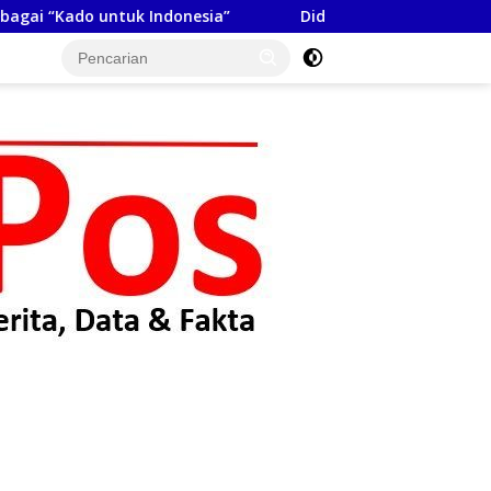
Diduga Jadi Lokasi Transaksi Sabu, Timsus Anti Narkob