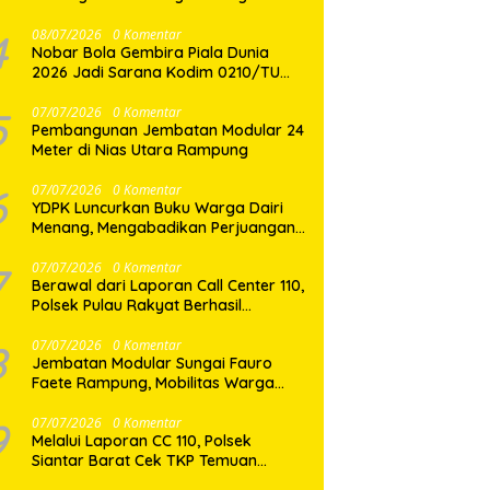
Binaan
4
08/07/2026
0 Komentar
Nobar Bola Gembira Piala Dunia
2026 Jadi Sarana Kodim 0210/TU
Perkuat Komunikasi dan
Kebersamaan dengan Warga
5
07/07/2026
0 Komentar
Pembangunan Jembatan Modular 24
Meter di Nias Utara Rampung
6
07/07/2026
0 Komentar
YDPK Luncurkan Buku Warga Dairi
Menang, Mengabadikan Perjuangan
Rakyat Menjaga Bumi Dairi Melalui
Jalur Hukum
7
07/07/2026
0 Komentar
Berawal dari Laporan Call Center 110,
Polsek Pulau Rakyat Berhasil
Amankan Terduga Pelaku
Penyalahgunaan Narkotika
8
07/07/2026
0 Komentar
Jembatan Modular Sungai Fauro
Faete Rampung, Mobilitas Warga
Nias Utara Kini Lebih Lancar
9
07/07/2026
0 Komentar
Melalui Laporan CC 110, Polsek
Siantar Barat Cek TKP Temuan
Mayat di Pasar Horas