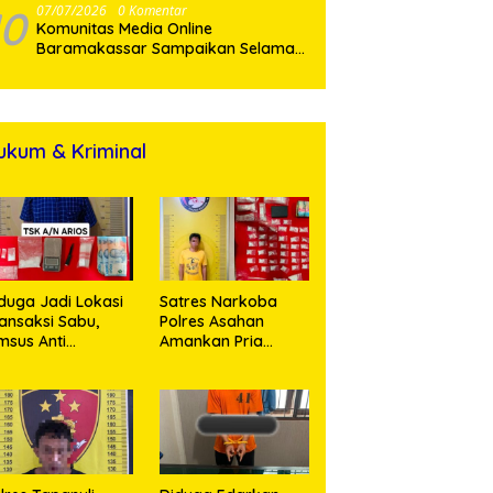
10
07/07/2026
0 Komentar
Komunitas Media Online
Baramakassar Sampaikan Selamat
dan Sukses kepada AKBP M. Aldy
Sulaiman atas Amanah Jabatan
Baru
ukum & Kriminal
duga Jadi Lokasi
Satres Narkoba
ansaksi Sabu,
Polres Asahan
msus Anti
Amankan Pria
rkoba Polres
Pengedar Sabu, Sita
sahan Amankan
19,60 Gram Barang
orang Pria
Bukti
engan Barang
kti 63,67 Gram
abu