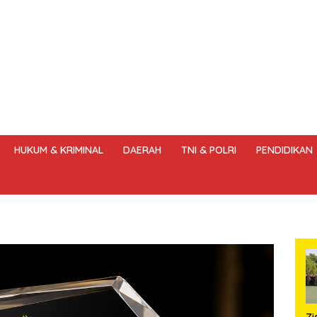
HUKUM & KRIMINAL
DAERAH
TNI & POLRI
PENDIDIKAN
DANG – UNDANG PERS
HAK JAWAB & KOREKSI BERITA
KODE
Z