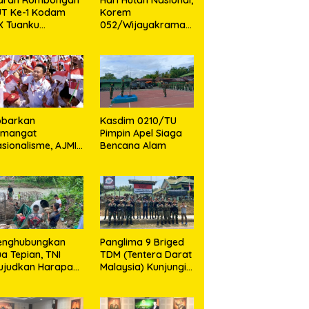
UT Ke-1 Kodam
Korem
X Tuanku
052/Wijayakrama
mbusai,
Tanam 2.000 Pohon
emangat Juang
Sebagai “Kado
hlawan Jadi
untuk Indonesia”
ladan Prajurit
obarkan
Kasdim 0210/TU
emangat
Pimpin Apel Siaga
sionalisme, AJMI
Bencana Alam
an PW Pemuda
slimin Sumut
an Bagikan
buan Bendera
rah Putih
enghubungkan
Panglima 9 Briged
a Tepian, TNI
TDM (Tentera Darat
ujudkan Harapan
Malaysia) Kunjungi
arga Lewat
Pos Gabma
embatan Gantung
Temajuk dan
ngai Menaula
Sajingan, Perkuat