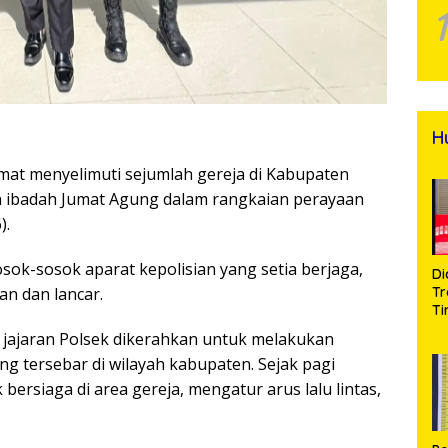
H
mat menyelimuti sejumlah gereja di Kabupaten
n ibadah Jumat Agung dalam rangkaian perayaan
).
osok-sosok aparat kepolisian yang setia berjaga,
Di
Tr
an dan lancar.
Ti
Na
 jajaran Polsek dikerahkan untuk melakukan
A
ng tersebar di wilayah kabupaten. Sejak pagi
Se
d
bersiaga di area gereja, mengatur arus lalu lintas,
Bu
S