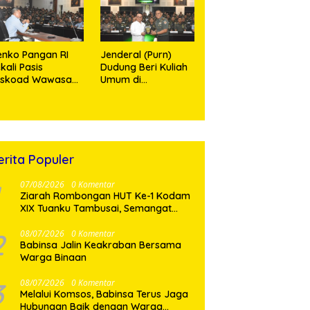
Sinergitas TNI–TDM
nko Pangan RI
Jenderal (Purn)
kali Pasis
Dudung Beri Kuliah
eskoad Wawasan
Umum di
tahanan Nasional
Seskoad,Ungkap
Dukung Program
Strategis Presiden
erita Populer
07/08/2026
0 Komentar
Ziarah Rombongan HUT Ke-1 Kodam
XIX Tuanku Tambusai, Semangat
Juang Pahlawan Jadi Teladan
Prajurit
2
08/07/2026
0 Komentar
Babinsa Jalin Keakraban Bersama
Warga Binaan
3
08/07/2026
0 Komentar
Melalui Komsos, Babinsa Terus Jaga
Hubungan Baik dengan Warga