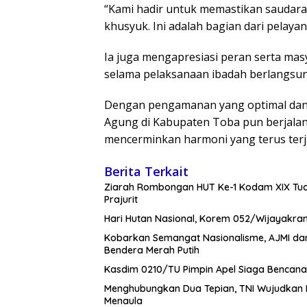
“Kami hadir untuk memastikan saudara
khusyuk. Ini adalah bagian dari pelaya
Ia juga mengapresiasi peran serta mas
selama pelaksanaan ibadah berlangsun
Dengan pengamanan yang optimal dan 
Agung di Kabupaten Toba pun berjala
mencerminkan harmoni yang terus terj
Berita Terkait
Ziarah Rombongan HUT Ke-1 Kodam XIX Tua
Prajurit
Hari Hutan Nasional, Korem 052/Wijayakra
Kobarkan Semangat Nasionalisme, AJMI da
Bendera Merah Putih
Kasdim 0210/TU Pimpin Apel Siaga Bencan
Menghubungkan Dua Tepian, TNI Wujudkan
Menaula