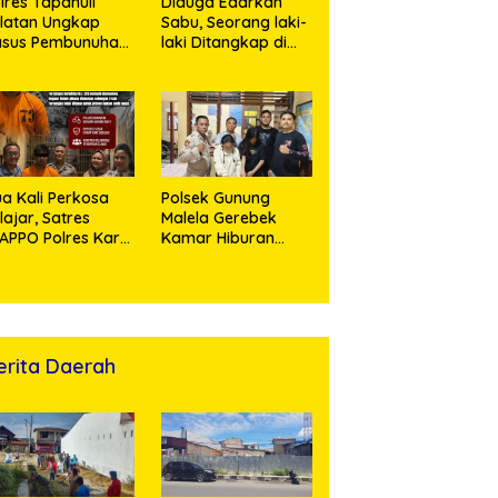
lres Tapanuli
Diduga Edarkan
latan Ungkap
Sabu, Seorang laki-
asus Pembunuhan
laki Ditangkap di
sertai Kekerasan
Rumah Kosong,
ksual terhadap
Polisi Sita
ak, Pelaku
Timbangan Digital
tangkap
dan Puluhan Plastik
Klip
a Kali Perkosa
Polsek Gunung
lajar, Satres
Malela Gerebek
APPO Polres Karo
Kamar Hiburan
ingkus Pemuda
Malam, Dua
Perempuan
Penikmat Sabu
Menangis Saat
Diringkus
erita Daerah