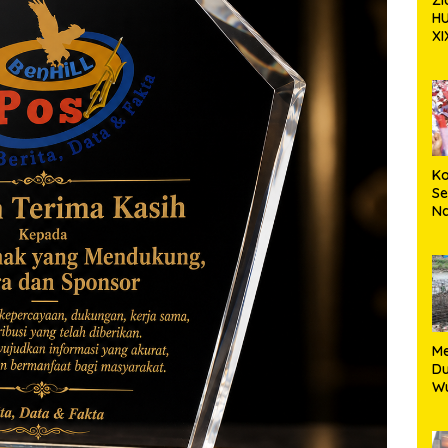
H
XI
Ta
S
Pa
Te
K
S
Na
d
Mu
Ak
Ri
Me
M
Du
W
W
J
Su