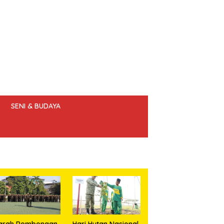
SENI & BUDAYA
 ETIK JURNALIS
iarah Rombongan
Hari Hutan Nasional,