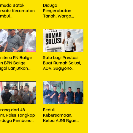
emuda Batak
Diduga
rsatu Kecamatan
Penyerobotan
umbul
Tanah, Warga
rkolaborasi
Sidikalang Tempuh
ngan TNI Gelar
Jalur Hukum demi
embersihan
Memperjuangkan
ssal Sambut HUT
Hak Kepemilikan
orem 023/KS dan
T Ke-81
emerdekaan RI
nitera PN Balige
Satu Lagi Prestasi
n BPN Balige
Buat Rumah Solusi,
gal Lanjutkan
ADV. Sugiyono
nstatering di
Konsisten Berdiri di
ibata, Warga
Garis Keadilan
but Objek Salah
kasi
rang dari 48
Peduli
m, Polisi Tangkap
Kebersamaan,
erduga Pembunuh
Ketua AJMI Ryan
. Nurliz, Keluarga
Sinaga Bagikan
ampaikan
Seragam Wartawan