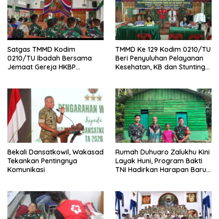
Satgas TMMD Kodim
TMMD Ke 129 Kodim 0210/TU
0210/TU Ibadah Bersama
Beri Penyuluhan Pelayanan
Jemaat Gereja HKBP
Kesehatan, KB dan Stunting
Sijarango
di Desa Sijarango
Bekali Dansatkowil, Wakasad
Rumah Duhuaro Zalukhu Kini
Tekankan Pentingnya
Layak Huni, Program Bakti
Komunikasi
TNI Hadirkan Harapan Baru
di Nias Utara