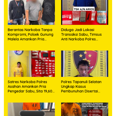
Berantas Narkoba Tanpa
Diduga Jadi Lokasi
Kompromi, Polsek Gunung
Transaksi Sabu, Timsus
Malela Amankan Pria
Anti Narkoba Polres
Bawa Sabu di Nagori
Asahan Amankan Seorang
Karangsari
Pria dengan Barang Bukti
63,67 Gram Sabu
Satres Narkoba Polres
Polres Tapanuli Selatan
Asahan Amankan Pria
Ungkap Kasus
Pengedar Sabu, Sita 19,60
Pembunuhan Disertai
Gram Barang Bukti
Kekerasan Seksual
terhadap Anak, Pelaku
Ditangkap