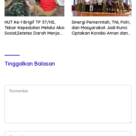
HUT Ke-1 Brigif TP 37/HS,
Sinergi Pemerintah, TNI, Polri,
Tebar Kepedulian Melalui Aksi
dan Masyarakat Jadi Kunci
Sosial,Setetes Darah Menjadi
Ciptakan Kondisi Aman dan
Harapan Hidup Bagi Yang
Kondusif
Membutuhkan
Tinggalkan Balasan
Alamat email Anda tidak akan dipublikasikan.
Ruas yang wajib
ditandai
*