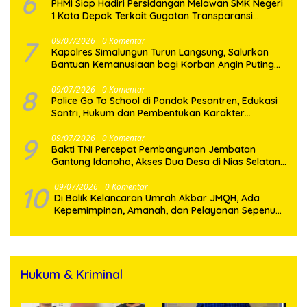
6
PHMI Siap Hadiri Persidangan Melawan SMK Negeri
1 Kota Depok Terkait Gugatan Transparansi
Penggunaan Dana BOS Berkisar 6,9 Miliar
7
09/07/2026
0 Komentar
Kapolres Simalungun Turun Langsung, Salurkan
Bantuan Kemanusiaan bagi Korban Angin Puting
Beliung di Pematang Bandar
8
09/07/2026
0 Komentar
Police Go To School di Pondok Pesantren, Edukasi
Santri, Hukum dan Pembentukan Karakter
Generasi Muda
9
09/07/2026
0 Komentar
Bakti TNI Percepat Pembangunan Jembatan
Gantung Idanoho, Akses Dua Desa di Nias Selatan
Segera Pulih
10
09/07/2026
0 Komentar
Di Balik Kelancaran Umrah Akbar JMQH, Ada
Kepemimpinan, Amanah, dan Pelayanan Sepenuh
Hati
Hukum & Kriminal