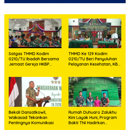
Satgas TMMD Kodim
TMMD Ke 129 Kodim
0210/TU Ibadah Bersama
0210/TU Beri Penyuluhan
Jemaat Gereja HKBP
Pelayanan Kesehatan, KB
Sijarango
dan Stunting di Desa
Sijarango
Bekali Dansatkowil,
Rumah Duhuaro Zalukhu
Wakasad Tekankan
Kini Layak Huni, Program
Pentingnya Komunikasi
Bakti TNI Hadirkan
Harapan Baru di Nias