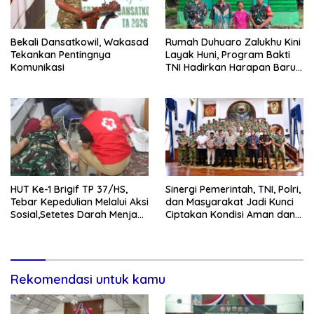
Bekali Dansatkowil, Wakasad
Rumah Duhuaro Zalukhu Kini
Tekankan Pentingnya
Layak Huni, Program Bakti
Komunikasi
TNI Hadirkan Harapan Baru
di Nias Utara
HUT Ke-1 Brigif TP 37/HS,
Sinergi Pemerintah, TNI, Polri,
Tebar Kepedulian Melalui Aksi
dan Masyarakat Jadi Kunci
Sosial,Setetes Darah Menjadi
Ciptakan Kondisi Aman dan
Harapan Hidup Bagi Yang
Kondusif
Membutuhkan
Rekomendasi untuk kamu