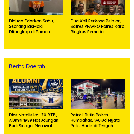
Diduga Edarkan Sabu,
Dua Kali Perkosa Pelajar,
Seorang laki-laki
Satres PPAPPO Polres Karo
Ditangkap di Rumah
Ringkus Pemuda
Kosong, Polisi Sita
Timbangan Digital dan
Puluhan Plastik Klip
Berita Daerah
Dies Natalis ke -70 BTB,
Patroli Rutin Polres
Alumni 1989 Hasudungan
Humbahas, Wujud Nyata
Budi Sinaga: Merawat
Polisi Hadir di Tengah
Kenangan Sembari
Masyarakat