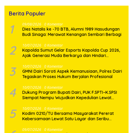
Berita Populer
1
09/08/2026
0 Komentar
Dies Natalis ke -70 BTB, Alumni 1989 Hasudungan
Budi Sinaga: Merawat Kenangan Sembari Berbagi
2
10/07/2026
0 Komentar
Kapolda Sumut Gelar Esports Kapolda Cup 2026,
Ajak Generasi Muda Berkarya dan Hindari
Kenakalan Remaja
3
10/07/2026
0 Komentar
GMNI Dairi Soroti Aspek Kemanusiaan, Polres Dairi
Tegaskan Proses Hukum Berjalan Profesional
4
10/07/2026
0 Komentar
Dukung Program Bupati Dairi, PUK F.SPTI–K.SPSI
Siempat Nempu Wujudkan Kepedulian Lewat
Gotong Royong Perbaikan Jalan Desa
5
10/07/2026
0 Komentar
Kodim 0210/TU Bersama Masyarakat Pererat
Kebersamaan Lewat Satu Layar dan Seribu
Semangat di Keseruan Nobar Piala Dunia 2026
09/07/2026
0 Komentar