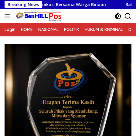
Langsung
munikasi Bersama Warga Binaan
Breaking News
Babinsa Ciptakan Sua
ke
konten
Login
HOME
NASIONAL
POLITIK
HUKUM & KRIMINAL
DA