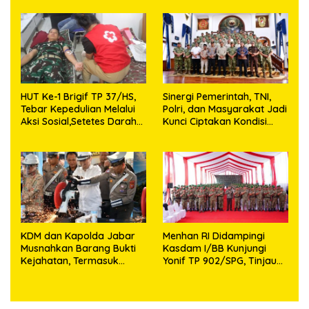
Utara
HUT Ke-1 Brigif TP 37/HS,
Sinergi Pemerintah, TNI,
Tebar Kepedulian Melalui
Polri, dan Masyarakat Jadi
Aksi Sosial,Setetes Darah
Kunci Ciptakan Kondisi
Menjadi Harapan Hidup
Aman dan Kondusif
Bagi Yang Membutuhkan
KDM dan Kapolda Jabar
Menhan RI Didampingi
Musnahkan Barang Bukti
Kasdam I/BB Kunjungi
Kejahatan, Termasuk
Yonif TP 902/SPG, Tinjau
Knalpot Brong dan
Fasilitas dan Beri Motivasi
Tramadol
Prajurit