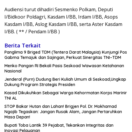
Audiensi turut dihadiri Sesmenko Polkam, Deputi
I/Bidkoor Poldagri, Kasdam I/BB, Irdam I/BB, Asops
Kasdam I/BB, Aslog Kasdam I/BB, serta Aster Kasdam
I/BB. ( ** / Pendam I/BB )
Berita Terkait
Panglima 9 Briged TDM (Tentera Darat Malaysia) Kunjungi Pos
Gabma Temajuk dan Sajingan, Perkuat Sinergitas TNI–TDM
Menko Pangan RI Bekali Pasis Seskoad Wawasan Ketahanan
Nasional
Jenderal (Purn) Dudung Beri Kuliah Umum di Seskoad,Ungkap
Dukung Program Strategis Presiden
Kasad Dikukuhkan Sebagai Warga Kehormatan Korps Marinir
TNI AL
STOP Bakar Hutan dan Lahan! Brigjen Pol. Dr. Mokhamad
Ngajib Tegaskan: Jangan Rusak Alam, Jangan Pertaruhkan
Masa Depan!
Bupati Toba Lantik 39 Pejabat, Tekankan Integritas dan
Inovasi Pelayanan