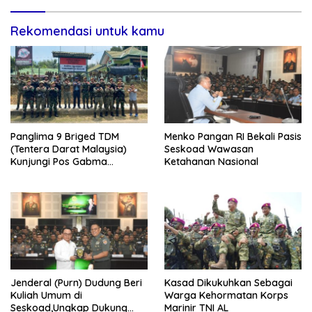
Rekomendasi untuk kamu
Panglima 9 Briged TDM
Menko Pangan RI Bekali Pasis
(Tentera Darat Malaysia)
Seskoad Wawasan
Kunjungi Pos Gabma
Ketahanan Nasional
Temajuk dan Sajingan,
Perkuat Sinergitas TNI–TDM
Jenderal (Purn) Dudung Beri
Kasad Dikukuhkan Sebagai
Kuliah Umum di
Warga Kehormatan Korps
Seskoad,Ungkap Dukung
Marinir TNI AL