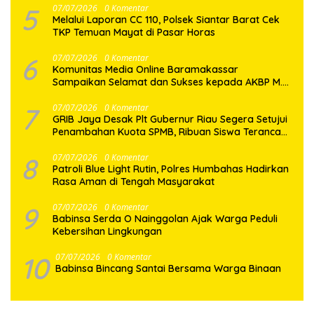
5
07/07/2026
0 Komentar
Melalui Laporan CC 110, Polsek Siantar Barat Cek
TKP Temuan Mayat di Pasar Horas
6
07/07/2026
0 Komentar
Komunitas Media Online Baramakassar
Sampaikan Selamat dan Sukses kepada AKBP M.
Aldy Sulaiman atas Amanah Jabatan Baru
7
07/07/2026
0 Komentar
GRIB Jaya Desak Plt Gubernur Riau Segera Setujui
Penambahan Kuota SPMB, Ribuan Siswa Terancam
Tak Tertampung
8
07/07/2026
0 Komentar
Patroli Blue Light Rutin, Polres Humbahas Hadirkan
Rasa Aman di Tengah Masyarakat
9
07/07/2026
0 Komentar
Babinsa Serda O Nainggolan Ajak Warga Peduli
Kebersihan Lingkungan
10
07/07/2026
0 Komentar
Babinsa Bincang Santai Bersama Warga Binaan