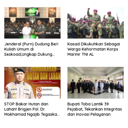
Perkuat Sinergitas TNI–TDM
Jenderal (Purn) Dudung Beri
Kasad Dikukuhkan Sebagai
Kuliah Umum di
Warga Kehormatan Korps
Seskoad,Ungkap Dukung
Marinir TNI AL
Program Strategis Presiden
STOP Bakar Hutan dan
Bupati Toba Lantik 39
Lahan! Brigjen Pol. Dr.
Pejabat, Tekankan Integritas
Mokhamad Ngajib Tegaskan:
dan Inovasi Pelayanan
Jangan Rusak Alam, Jangan
Pertaruhkan Masa Depan!