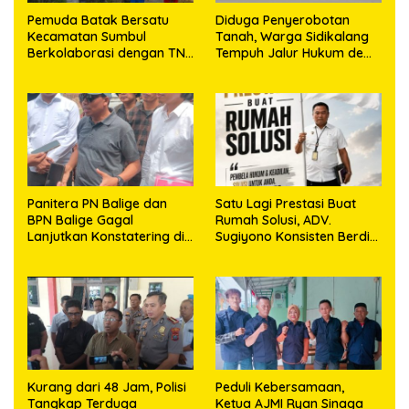
Pemuda Batak Bersatu
Diduga Penyerobotan
Kecamatan Sumbul
Tanah, Warga Sidikalang
Berkolaborasi dengan TNI
Tempuh Jalur Hukum demi
Gelar Pembersihan Massal
Memperjuangkan Hak
Sambut HUT Korem
Kepemilikan
023/KS dan HUT Ke-81
Kemerdekaan RI
Panitera PN Balige dan
Satu Lagi Prestasi Buat
BPN Balige Gagal
Rumah Solusi, ADV.
Lanjutkan Konstatering di
Sugiyono Konsisten Berdiri
Ajibata, Warga Sebut
di Garis Keadilan
Objek Salah Lokasi
Kurang dari 48 Jam, Polisi
Peduli Kebersamaan,
Tangkap Terduga
Ketua AJMI Ryan Sinaga