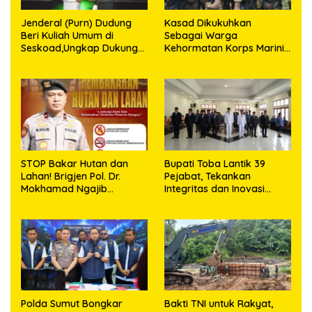
Jenderal (Purn) Dudung
Kasad Dikukuhkan
Beri Kuliah Umum di
Sebagai Warga
Seskoad,Ungkap Dukung
Kehormatan Korps Marinir
Program Strategis
TNI AL
Presiden
STOP Bakar Hutan dan
Bupati Toba Lantik 39
Lahan! Brigjen Pol. Dr.
Pejabat, Tekankan
Mokhamad Ngajib
Integritas dan Inovasi
Tegaskan: Jangan Rusak
Pelayanan
Alam, Jangan Pertaruhkan
Masa Depan!
Polda Sumut Bongkar
Bakti TNI untuk Rakyat,