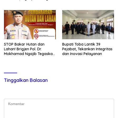
Program Strategis Presiden
STOP Bakar Hutan dan
Bupati Toba Lantik 39
Lahan! Brigjen Pol. Dr.
Pejabat, Tekankan Integritas
Mokhamad Ngajib Tegaskan:
dan Inovasi Pelayanan
Jangan Rusak Alam, Jangan
Pertaruhkan Masa Depan!
Tinggalkan Balasan
Alamat email Anda tidak akan dipublikasikan.
Ruas yang wajib
ditandai
*