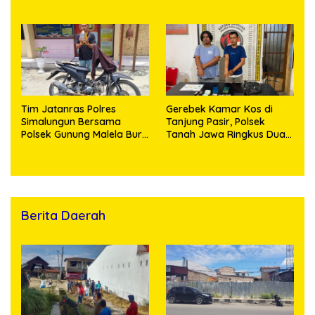
Penikmat Sabu Menangis
Bahan Baku Diduga
Saat Diringkus
Dipasok dari Kamboja
Tim Jatanras Polres
Gerebek Kamar Kos di
Simalungun Bersama
Tanjung Pasir, Polsek
Polsek Gunung Malela Buru
Tanah Jawa Ringkus Dua
Pelaku Curas hingga
Pengedar Sabu
Provinsi Riau dan Berhasil
Bekuk Tersangka
Berita Daerah