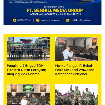
Panglima 9 Briged TDM
Menko Pangan RI Bekali
(Tentera Darat Malaysia)
Pasis Seskoad Wawasan
Kunjungi Pos Gabma
Ketahanan Nasional
Temajuk dan Sajingan,
Perkuat Sinergitas TNI–
TDM