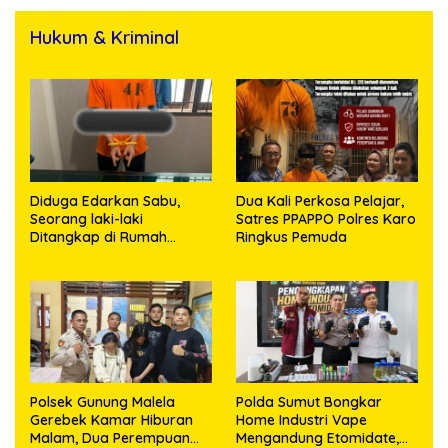
Hukum & Kriminal
Diduga Edarkan Sabu,
Dua Kali Perkosa Pelajar,
Seorang laki-laki
Satres PPAPPO Polres Karo
Ditangkap di Rumah
Ringkus Pemuda
Kosong, Polisi Sita
Timbangan Digital dan
Puluhan Plastik Klip
Polsek Gunung Malela
Polda Sumut Bongkar
Gerebek Kamar Hiburan
Home Industri Vape
Malam, Dua Perempuan
Mengandung Etomidate,