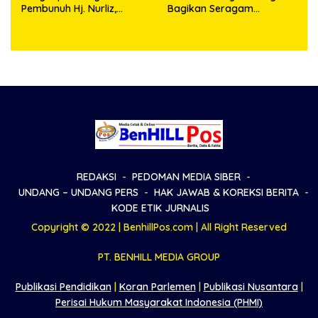
Pembunuh Hj. Nurliz,
Bagikan Seragam
Keluarga Sampaikan
Wartawan Liputan Kodam
Apresiasi
I/BB dan Jajaran
REDAKSI
PEDOMAN MEDIA SIBER
UNDANG – UNDANG PERS
HAK JAWAB & KOREKSI BERITA
KODE ETIK JURNALIS
Copyright © 2022 | BenhillPos.com | All Right Reserved
PT. BENHILL MEDIA GROUP
Publikasi Pendidikan
|
Koran Parlemen
|
Publikasi Nusantara
|
Perisai Hukum Masyarakat Indonesia (PHMI)