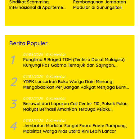
Sindikat Scamming
Pembangunan Jembatan
Internasional di Apartemen
Modular di Gunungsitoli
Medan, Korban Rugi Rp6,7
Masuki Tahap Pengecoran
Miliar
Abutmen
Berita Populer
1
07/08/2026
0 Komentar
Panglima 9 Briged TDM (Tentera Darat Malaysia)
Kunjungi Pos Gabma Temajuk dan Sajingan,
Perkuat Sinergitas TNI–TDM
2
07/07/2026
0 Komentar
YDPK Luncurkan Buku Warga Dairi Menang,
Mengabadikan Perjuangan Rakyat Menjaga Bumi
Dairi Melalui Jalur Hukum
3
07/07/2026
0 Komentar
Berawal dari Laporan Call Center 110, Polsek Pulau
Rakyat Berhasil Amankan Terduga Pelaku
Penyalahgunaan Narkotika
4
07/07/2026
0 Komentar
Jembatan Modular Sungai Fauro Faete Rampung,
Mobilitas Warga Nias Utara Kini Lebih Lancar