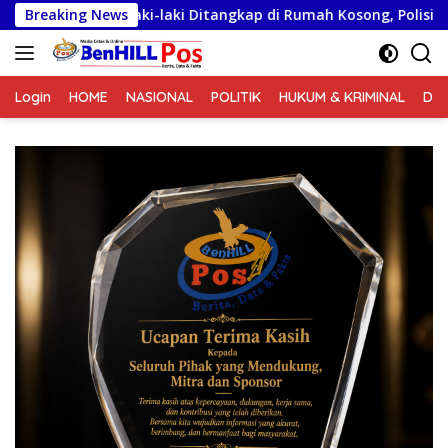
Langsung
aki-laki Ditangkap di Rumah Kosong, Polisi Sita Timbangan Digi
Breaking News
ke
konten
Login
HOME
NASIONAL
POLITIK
HUKUM & KRIMINAL
DA